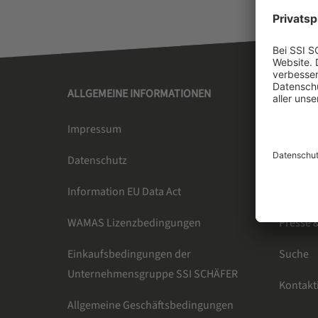
ALLGEMEINE INFORMATIONEN
SSI SC
Impressum
Über un
Datenschutz
Newsle
Information EU Data Act
Karrier
WAMAS Lizenzbedingungen
Presse 
Einkaufsbedingungen der
Suche
Unternehmensgruppe SSI SCHÄFER
Kontakt
Allgemeine Geschäftsbedingungen