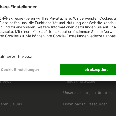
HÄFER
KATEGORIEN
s
Nach Märkten
tteranmeldung
Produkte
e
Software Solutions
& News
Trends und Studien
Unsere Leistungen für Ihre Log
ieren Sie uns
Downloads & Ressourcen