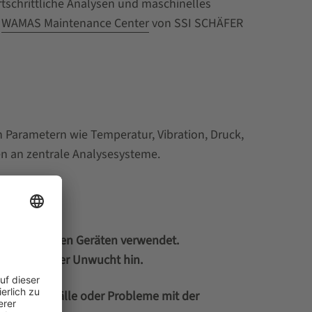
tschrittliche Analysen und maschinelles
m
WAMAS Maintenance Center
von SSI SCHÄFER
Parametern wie Temperatur, Vibration, Druck,
ten an zentrale Analysesysteme.
 rotierenden Geräten verwendet.
sfehler oder Unwucht hin.
 Lagerausfälle oder Probleme mit der