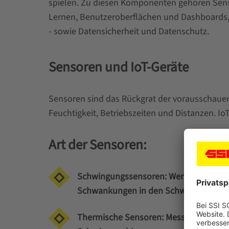
spielen. Zu diesen Komponenten gehören Senso
Lernen, Benutzeroberflächen und Dashboards
- sowie Datensicherheit und Datenschutz.
Sensoren und IoT-Geräte
Sensoren sind das Rückgrat der vorausschauen
Feuchtigkeit, Betriebszeiten und Distanzen. I
Art der Sensoren:
Schwingungssensoren: Werden zur Übe
Schwankungen in den Schwingungsmuste
Thermische Sensoren: Messen Temperat