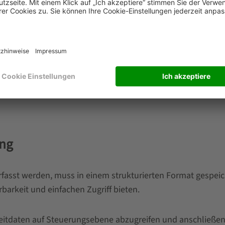
allwellen, die von Maschinen erzeugt werden. Veränderung
uster und werden zur Erkennung von Oberflächenfehlern,
ung
rfasst werden, muss in einem strukturierten Format gespe
barkeit und einfachen Zugriff bieten.
zeitdaten auf Steuerungsebene abzugreifen und anschließe