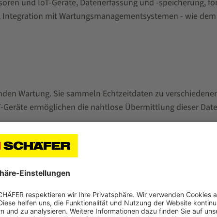
ren und IoT-Geräte, Datenerfassung und -speicherung, for
, Integration mit Wartungsmanagementsystemen - wie de
den Wartung. Sie sammeln Echtzeitdaten zu verschiedenen 
oT-Geräte ermöglichen die nahtlose Übermittlung dieser Da
rwachung von Vibrationen in Motoren, Pumpen und anderen
rn weisen oft auf mechanische Probleme wie Ausrichtung
urschwankungen in Maschinen. Überhitzung deutet oft auf