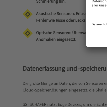
Schmierung hin.
Akustische Sensoren: Erfassen von Sch
Fehler wie Risse oder Lecks hinweisen.
Optische Sensoren: Überwachen Lichtm
Anomalien eingesetzt.
Datenerfassung und -speicher
Die große Menge an Daten, die von Sensoren e
Cloud-Speicherlösungen eingesetzt, die Skalier
SSI SCHÄFER nutzt Edge Devices, um die Echt