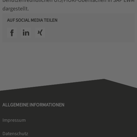
benutzerfreundlichen UI5/FIORI-Oberflächen in SAP EWM
dargestellt.
AUF SOCIAL MEDIA TEILEN
SSI facebook
SSI linkedin
SSI xing
ALLGEMEINE INFORMATIONEN
Impressum
Datenschutz