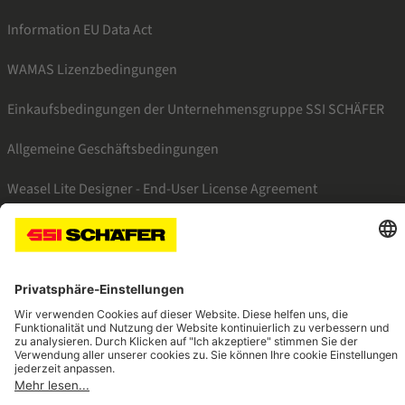
Information EU Data Act
WAMAS Lizenzbedingungen
Einkaufsbedingungen der Unternehmensgruppe SSI SCHÄFER
Allgemeine Geschäftsbedingungen
Weasel Lite Designer - End-User License Agreement
SSI instagram
SSI linkedin
SSI facebook
SSI youtube
SSI xing