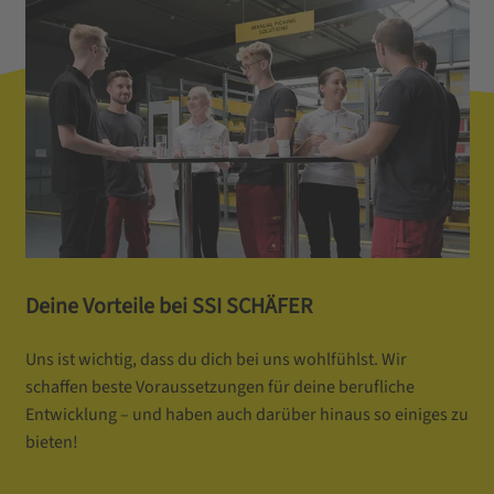
Deine Vorteile bei SSI SCHÄFER
Uns ist wichtig, dass du dich bei uns wohlfühlst. Wir
schaffen beste Voraussetzungen für deine berufliche
Entwicklung – und haben auch darüber hinaus so einiges zu
bieten!