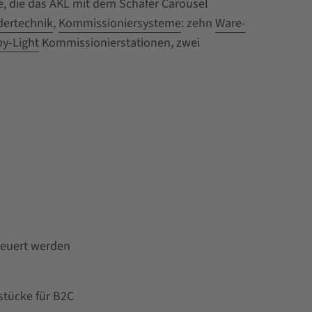
e, die das AKL mit dem Schäfer Carousel
dertechnik
,
Kommissioniersysteme
: zehn
Ware-
by-Light
Kommissionierstationen, zwei
teuert werden
stücke für B2C