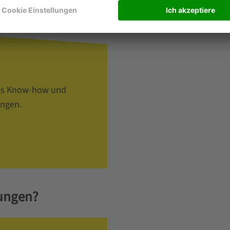
ertise von SSI SCHÄFER: spezifisches Know-how und langjäh
hes Know-how und
ungen.
ungen?