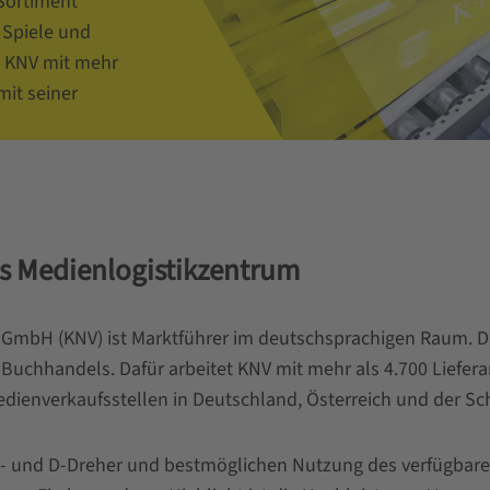
Sortiment
 Spiele und
t KNV mit mehr
mit seiner
ich und der
ung der C- und
fügbaren
sches
s Medienlogistikzentrum
deres Highlight
t dem Schäfer
ungsbausteine:
GmbH (KNV) ist Marktführer im deutschsprachigen Raum. D
s Buchhandels. Dafür arbeitet KNV mit mehr als 4.700 Liefer
: zehn Ware-
Medienverkaufsstellen in Deutschland, Österreich und der S
tionen, 44
k-by-Light
- und D-Dreher und bestmöglichen Nutzung des verfügbare