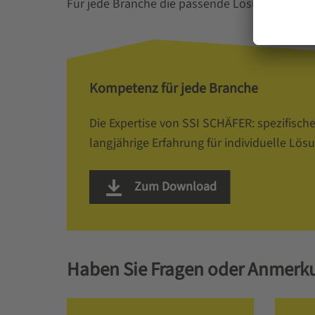
Für jede Branche die passende Lösung. Die Exp
Kompetenz für jede Branche
Die Expertise von SSI SCHÄFER: spezifisc
langjährige Erfahrung für individuelle Lös
Zum Download
Haben Sie Fragen oder Anmerk