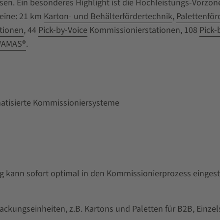
,
sen. Ein besonderes Highlight ist die Hochleistungs-Vorzon
n von SSI
teine: 21 km
Karton- und Behälterfördertechnik
,
Palettenför
tionen
, 44
Pick-by-Voice
Kommissionierstationen, 108
Pick-
gonomische
AMAS®
.
izientes
ngehende
nierprozess
ommissionieren
matisierte Kommissioniersysteme
en für B2B,
uch für
eiten WAMAS®
ag kann sofort optimal in den Kommissionierprozess einges
utomatisierte
kungseinheiten, z.B. Kartons und Paletten für B2B, Einzel