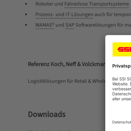
Roboter und
Fahrerlose Transportsysteme
Prozess- und IT-Lösungen
auch für temporä
WAMAS®
und
SAP
Softwarelösungen für man
Referenz Koch, Neff & Volckmar GmbH
Logistiklösungen für Retail & Wholesale
Downloads