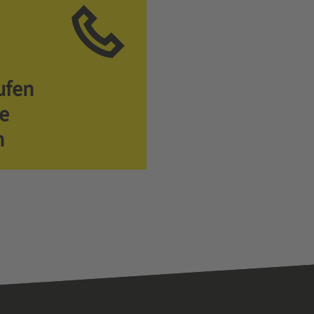
ufen
ie
n