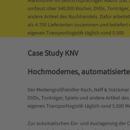
Marktführer im deutschsprachigen Raum. Das 
umfasst über 540.000 Bücher, DVDs, Tonträger,
andere Artikel des Buchhandels. Dafür arbeite
als 4.700 Lieferanten zusammen und beliefert 
eigenen Transportlogistik täglich rund 5.500
Medienverkaufsstellen in Deutschland, Österre
Schweiz. Zur automatischen Ein- und Auslager
Case Study KNV
D-Dreher und bestmöglichen Nutzung des ver
Raumes installierte SSI SCHÄFER ein Automati
Hochmodernes, automatisierte
Kleinteilelager (AKL) mit 38 Gassen. Ein beson
ist die Hochleistungs-Vorzone, die das AKL mi
Carousel System (SCS) verbindet. Weitere Lös
Der Mediengroßhändler Koch, Neff & Volckmar 
21 km Karton- und Behälterfördertechnik,
DVDs, Tonträger, Spiele und andere Artikel de
Palettenfördertechnik, Kommissioniersysteme
eigenen Transportlogistik täglich rund 5.500 
zur-Person Stationen, 80 RF-Kommissioniersta
Pick-by-Voice Kommissionierstationen, 108 Pic
Zur automatischen Ein- und Auslagerung der C