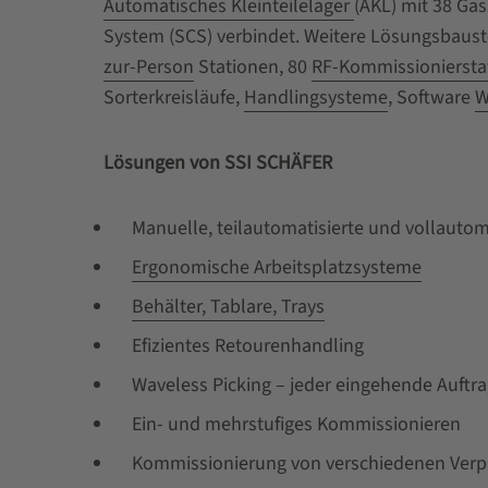
Kommissionierstationen, zwei Sorterkreisläufe
Automatisches Kleinteilelager
(AKL) mit 38 Gas
Handlingsysteme, Software WAMAS®. Lösunge
System (SCS) verbindet. Weitere Lösungsbaus
SCHÄFER Manuelle, teilautomatisierte und
zur-Person
Stationen, 80
RF-Kommissioniersta
vollautomatisierte Kommissioniersysteme Er
Sorterkreisläufe,
Handlingsysteme
, Software
W
Arbeitsplatzsysteme Behälter, Tablare, Trays Ef
Retourenhandling Waveless Picking – jeder ei
Lösungen von SSI SCHÄFER
Auftrag kann sofort optimal in den Kommissio
eingesteuert werden Ein- und mehrstufiges K
Manuelle, teilautomatisierte und vollauto
Kommissionierung von verschiedenen
Ergonomische Arbeitsplatzsysteme
Verpackungseinheiten, z.B. Kartons und Palett
Einzelstücke für B2C Roboter und Fahrerlose
Behälter, Tablare, Trays
Transportsysteme Prozess- und IT-Lösungen a
Efizientes Retourenhandling
temporäre Arbeitsplätze während der Peak-Z
Waveless Picking – jeder eingehende Auftr
und SAP Softwarelösungen für manuelle, teila
Ein- und mehrstufiges Kommissionieren
oder vollautomatisierte Lager
Kommissionierung von verschiedenen Verpac