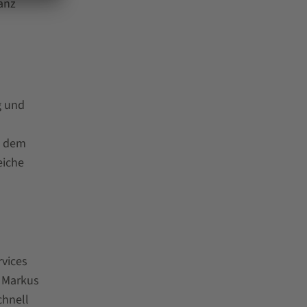
anz
g und
t dem
eiche
vices
t Markus
chnell