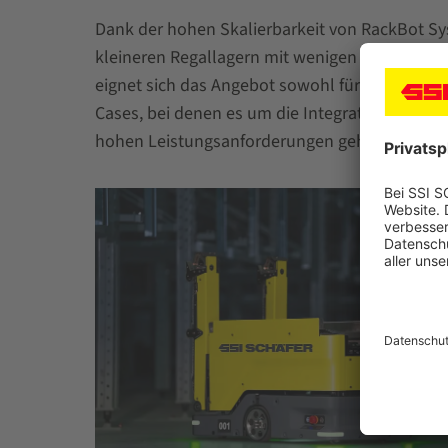
Dank der hohen Skalierbarkeit von RackBot Sy
kleineren Regallagern mit wenigen tausend Be
eignet sich das Angebot sowohl für den Einstie
Cases, bei denen es um die Integration von W
hohen Leistungsanforderungen geht.