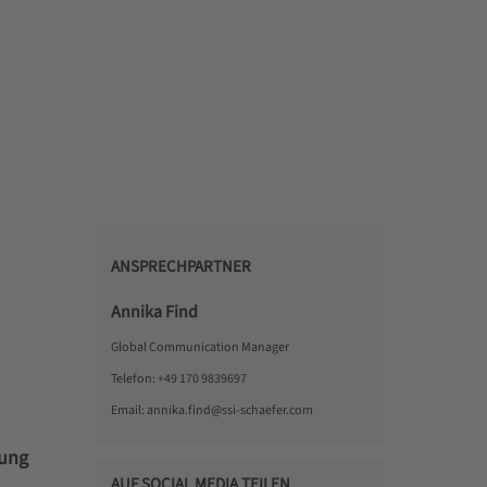
ANSPRECHPARTNER
Annika Find
Global Communication Manager
Telefon:
+49 170 9839697
Email:
annika.find@ssi-schaefer.com
tung
AUF SOCIAL MEDIA TEILEN