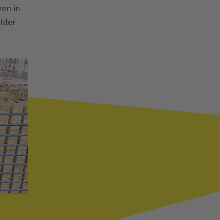
ren in
lder