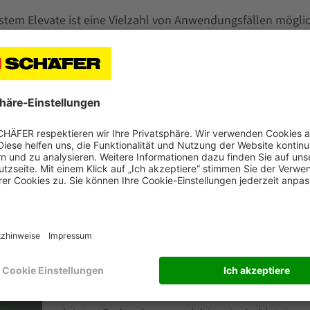
stem Elevate ist eine Vielzahl von Anwendungsfällen mögli
hältern bis zu Anlagen mit sechsstelligen Behältermengen.
g in die teilautomatisierte Lagerhaltung als auch für Busine
are-zur-Person-Lösungen in vollautomatische Großanlagen 
„Wir verfügen über jahrzehntelange Erfahrung i
Planung und dem Bau von Intralogistikanlagen
können wir unseren Kunden immer genau die 
bieten, die ihre Geschäftsziele am nachhaltigst
erfüllt“, erläutert Markus Külken. „So auch im 
zur-Person-Umfeld, wo neben den neuen Rack
Lösungen zum Beispiel auch unsere bewährte
Miniload-, Shuttle- und Lift-Systeme zum Einsa
kommen können. Wie das Layout einer neuen 