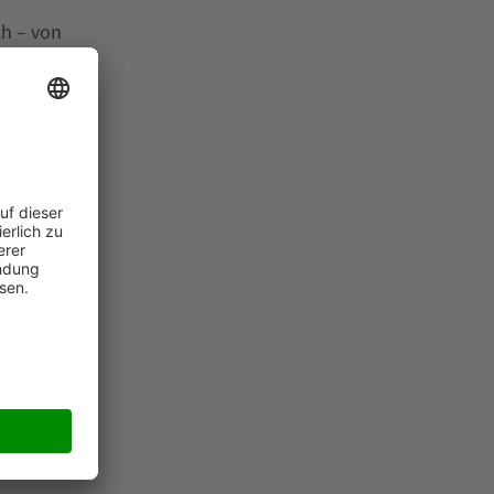
ch – von
 Damit
ss
mit
n der
. So
Lösung
en
Ware-
Bot-
n
tz
Anlage