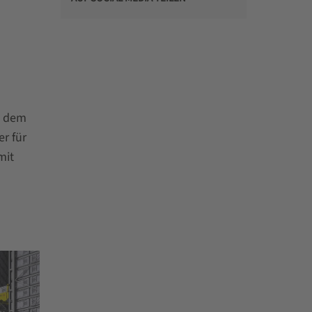
t dem
r für
mit