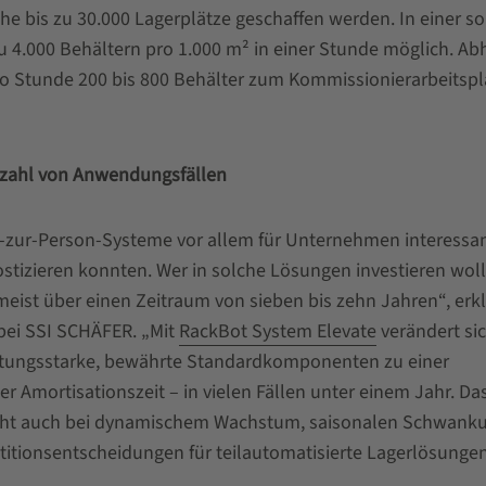
e bis zu 30.000 Lagerplätze geschaffen werden. In einer s
 4.000 Behältern pro 1.000 m² in einer Stunde möglich. Ab
o Stunde 200 bis 800 Behälter zum Kommissionierarbeitspl
lzahl von Anwendungsfällen
e-zur-Person-Systeme vor allem für Unternehmen interessan
stizieren konnten. Wer in solche Lösungen investieren woll
eist über einen Zeitraum von sieben bis zehn Jahren“, erkl
bei SSI SCHÄFER. „Mit
RackBot System Elevate
verändert si
istungsstarke, bewährte Standardkomponenten zu einer
r Amortisationszeit – in vielen Fällen unter einem Jahr. Da
licht auch bei dynamischem Wachstum, saisonalen Schwank
titionsentscheidungen für teilautomatisierte Lagerlösungen