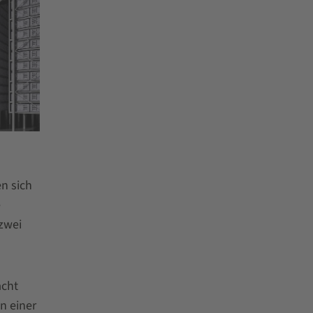
n sich
e
zwei
acht
n einer