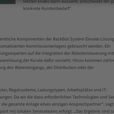
letzten Endes dann aussieht, entscheidet der g
konkrete Kundenbedarf.“
sämtliche Komponenten der RackBot System Elevate Lösun
utomatisierten Kommissionierlagers gebraucht werden. Ein
ungsexperten auf die Integration der Robotersteuerung mi
warelösung der Kunde dafür vorsieht. Hinzu kommen zahlr
ung des Wareneingangs, der Distribution oder der
er, Regalsysteme, Ladungstypen, Arbeitsplätze und IT-
gen. Da wir die dazu erforderlichen Technologien und Ser
 die gesamte Anlage einen einzigen Ansprechpartner“, sag
ort mit lokalen Serviceteams erfolgt. „Das Ergebnis sind s