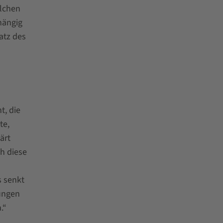
olchen
hängig
atz des
t, die
te,
ärt
ch diese
s senkt
ungen
.“