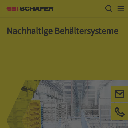
Toggle Sea
Toggl
Nachhaltige Behältersysteme