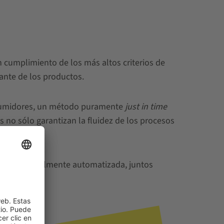
n cumplimiento de los más altos criterios de
ante de los productos.
onsumidores, un método puramente
just in time
 no sólo garantizan la fluidez de los procesos
cial o totalmente automatizada, juntos