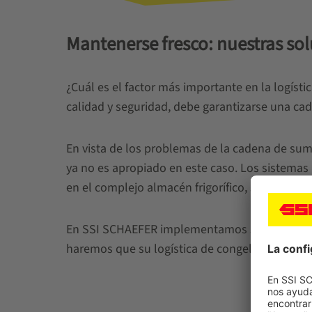
Mantenerse fresco: nuestras sol
¿Cuál es el factor más importante en la logíst
calidad y seguridad, debe garantizarse una cad
En vista de los problemas de la cadena de su
ya no es apropiado en este caso. Los sistemas 
en el complejo almacén frigorífico, sino que t
En SSI SCHAEFER implementamos soluciones de
haremos que su logística de congelados esté p