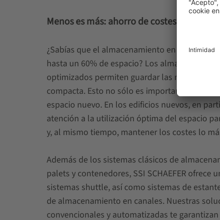
Menos es más: ahorro de costes gracias a
¿Sabías que el almacenamiento en profundida
hasta un 60% de espacio? Los almacenes man
optimizados permiten guardar las mercancías
compacta. Esto no sólo es importante cuando n
espacio nuevo. En los edificios nuevos, en part
atención a la utilización óptima del espacio p
y, al mismo tiempo, mantener los costes lo má
Además de los sistemas clásicos de almacena
palets y contenedores, SSI SCHAEFER ofrece 
sistemas shuttle, así como sistemas de estante
de almacenamiento en canales. Nuestras solu
convencionales y automatizadas te garantizan 