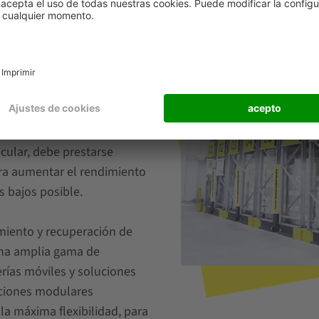
 la compactación
d múltiple puede ahorrar
uales automatizados u
 de forma especialmente
o es posible alquilar
icular, debe prestarse
ara aumentar el rendimiento
s bajos posible.
miento y recuperación de
una amplia gama de
rías móviles y soluciones
ciones modulares
la máxima flexibilidad, para