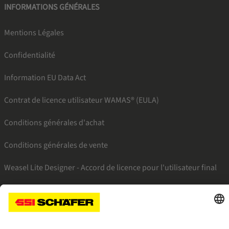
INFORMATIONS GÉNÉRALES
Mentions Légales
Confidentialité
Information EU Data Act
Contrat de licence utilisateur WAMAS® (EULA)
Conditions générales d'achat
Conditions générales de vente
Weasel Lite Designer - Accord de licence pour l'utilisateur final
SSI facebook
SSI youtube
SSI linkedin