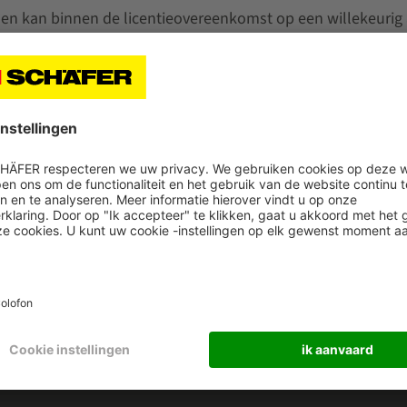
r en kan binnen de licentieovereenkomst op een willekeurig
baar gesteld en is alleen goedgekeurd voor de tablet LENO
HÄFER
CATEGORIEËN
s
Marktsectoren