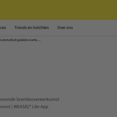
ices
Trends en inzichten
Over ons
Automatisch geleide voertuigen (AGV's) en autonome mobiele robots (AMR's)
ehorende licentieovereenkomst
nkomst | WEASEL® Lite App