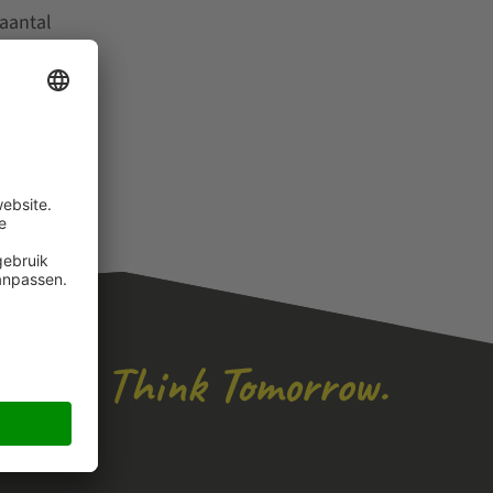
 aantal
VO Tab