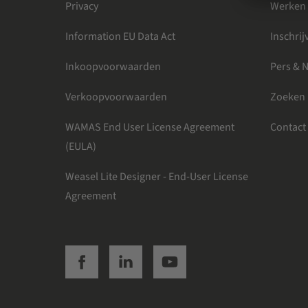
Privacy
Werken 
Information EU Data Act
Inschri
Inkoopvoorwaarden
Pers & 
Verkoopvoorwaarden
Zoeken
WAMAS End User License Agreement
Contact
(EULA)
Weasel Lite Designer - End-User License
Agreement
SSI facebook
SSI linkedin
SSI youtube