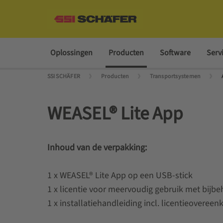
Oplossingen
Producten
Software
Serv
SSI SCHÄFER
Producten
Transportsystemen
WEASEL® Lite App
Inhoud van de verpakking:
1 x WEASEL® Lite App op een USB-stick
1 x licentie voor meervoudig gebruik met bijb
1 x installatiehandleiding incl. licentieoveree