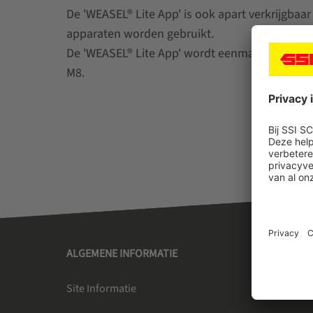
De 'WEASEL® Lite App' is ook apart verkrijgbaa
apparaten worden gebruikt.
De 'WEASEL® Lite App' wordt eenmalig beschik
M8.
ALGEMENE INFORMATIE
SSI SC
Site Informatie
Over on