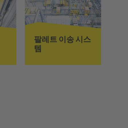
팔레트 이송 시스
템