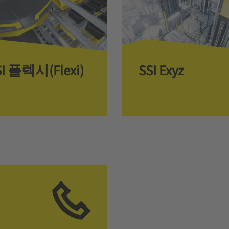
SI 플렉시(Flexi)
SSI Exyz