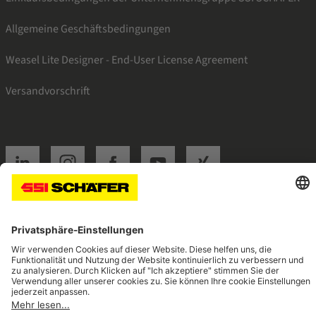
Allgemeine Geschäftsbedingungen
Weasel Lite Designer - End-User License Agreement
Versandvorschrift
SSI linkedin
SSI instagram
SSI facebook
SSI youtube
SSI xing
Navigate to home page