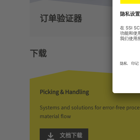
订单验证器
下载
Picking & Handling
Systems and solutions for error-free proce
material flow
文档下载