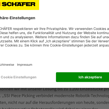
kpunktoptimierung sorgt für eine künstliche Verlagerung de
beim Picken nicht verdeckt werden und sich unmittelbar sca
orgaben zur Platzierung der Codes in der Lage, mindestens 
 lesen. Das steigert die Pickrate und erfüllt parallel die
rmabereich. Über die erweiterten Funktionen wie Pick & Pla
e Picking mit weiteren Features. So deckt die Systemlösun
des Produktspektrums ab, darunter Waren in kubischen,
ackungen. Parallel wird die Produktrange kontinuierlich um
tion
nnen wir mit unserer Lösung bis zu 1.200 Einzelstücke pr
 „SSI Piece Picking verbindet modernste Robotik-Technolog
ten, nicht nur auf die Herausforderungen von heute, sonde