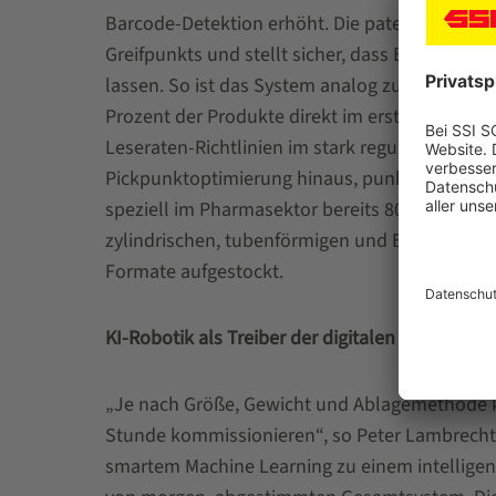
Barcode-Detektion erhöht. Die patentierte Pic
Greifpunkts und stellt sicher, dass Barcodes 
lassen. So ist das System analog zu den GS1-V
Prozent der Produkte direkt im ersten Versuch zu
Leseraten-Richtlinien im stark regulierten Pha
Pickpunktoptimierung hinaus, punktet SSI Piec
speziell im Pharmasektor bereits 80 Prozent 
zylindrischen, tubenförmigen und Blister-Verp
Formate aufgestockt.
KI-Robotik als Treiber der digitalen Transforma
„Je nach Größe, Gewicht und Ablagemethode kö
Stunde kommissionieren“, so Peter Lambrecht.
smartem Machine Learning zu einem intelligen