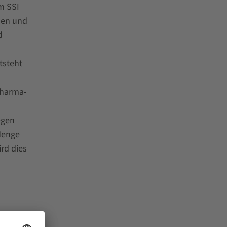
m SSI
hen und
d
tsteht
Pharma-
egen
 Menge
rd dies
ttels