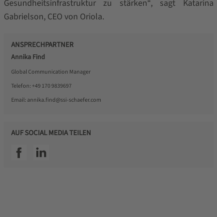
Gesundheitsinfrastruktur zu stärken“, sagt Katarina
Gabrielson, CEO von Oriola.
ANSPRECHPARTNER
Annika Find
Global Communication Manager
Telefon:
+49 170 9839697
Email:
annika.find@ssi-schaefer.com
AUF SOCIAL MEDIA TEILEN
SSI facebook
SSI linkedin