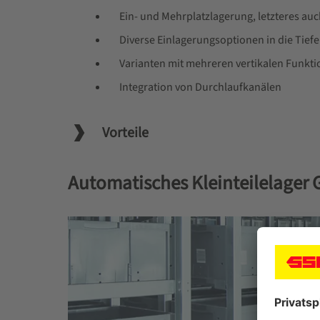
Ein- und Mehrplatzlagerung, letzteres au
Diverse Einlagerungsoptionen in die Tiefe
Varianten mit mehreren vertikalen Funkt
Integration von Durchlaufkanälen
Vorteile
Automatisches Kleinteilelager 