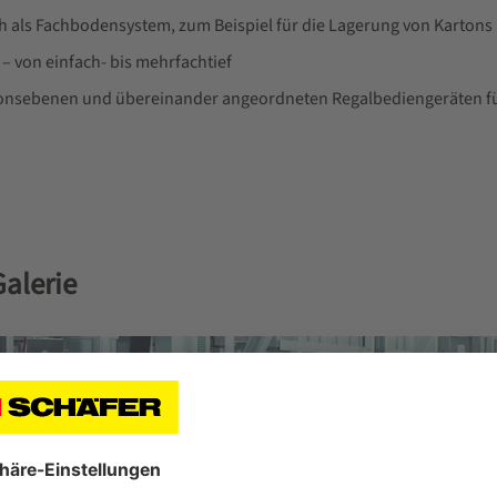
ch als Fachbodensystem, zum Beispiel für die Lagerung von Kartons
 – von einfach- bis mehrfachtief
ionsebenen und übereinander angeordneten Regalbediengeräten fü
Galerie