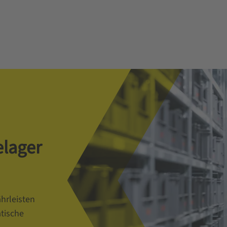
elager
hrleisten
tische