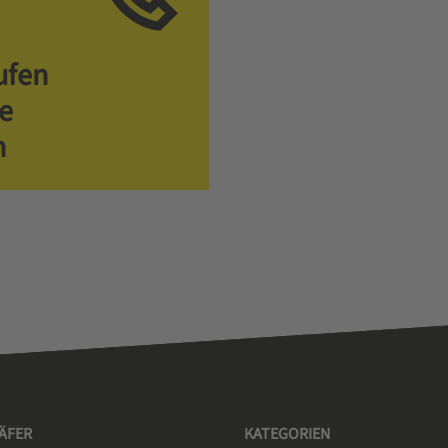
ufen
ie
n
HÄFER
KATEGORIEN