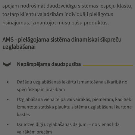
spējam nodrošināt daudzveidīgu sistēmas iespēju klāstu,
tostarp klientu vajadzībām individuāli pielāgotus
risinājumus, izmantojot mūsu pašu produktus.
AMS - pielāgojama sistēma dinamiskai sīkpreču
uzglabāšanai
Nepārspējama daudzpusība
Dažādu uzglabāšanas iekārtu izmantošana atkarībā no
specifiskajām prasībām
Uzglabāšana vienā telpā vai vairākās, piemēram, kad tiek
izmantota statiska plauktu sistēma uzglabāšanai kartona
kastēs
Daudzveidīgi uzglabāšanas dziļumi – no vienas līdz
vairākām precēm