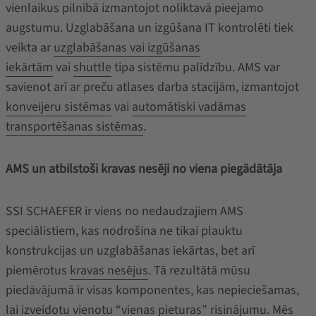
vienlaikus pilnībā izmantojot noliktavā pieejamo
augstumu. Uzglabāšana un izgūšana IT kontrolēti tiek
veikta ar
uzglabāšanas vai izgūšanas
iekārtām
vai
shuttle
tipa sistēmu palīdzību. AMS var
savienot arī ar preču atlases darba stacijām, izmantojot
konveijeru sistēmas
vai
automātiski vadāmas
transportēšanas sistēmas
.
AMS un atbilstoši kravas nesēji no viena piegādātāja
SSI SCHAEFER ir viens no nedaudzajiem AMS
speciālistiem, kas nodrošina ne tikai plauktu
konstrukcijas un uzglabāšanas iekārtas, bet arī
piemērotus
kravas nesējus
. Tā rezultātā mūsu
piedāvājumā ir visas komponentes, kas nepieciešamas,
lai izveidotu vienotu “vienas pieturas” risinājumu. Mēs