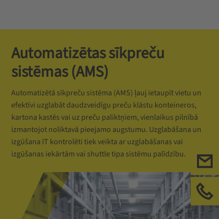
Automatizētas sīkpreču
sistēmas (AMS)
Automatizētā sīkpreču sistēma (AMS) ļauj ietaupīt vietu un
efektīvi uzglabāt daudzveidīgu preču klāstu konteineros,
kartona kastēs vai uz preču paliktņiem, vienlaikus pilnībā
izmantojot noliktavā pieejamo augstumu. Uzglabāšana un
izgūšana IT kontrolēti tiek veikta ar uzglabāšanas vai
izgūšanas iekārtām vai shuttle tipa sistēmu palīdzību.