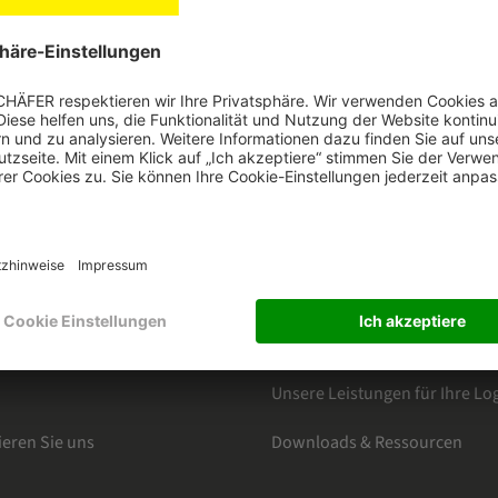
HÄFER
KATEGORIEN
s
Nach Märkten
tteranmeldung
Produkte
e
Software Solutions
& News
Trends und Studien
Unsere Leistungen für Ihre Log
ieren Sie uns
Downloads & Ressourcen