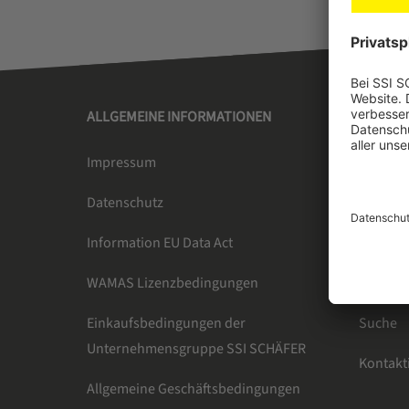
ALLGEMEINE INFORMATIONEN
SSI SC
Impressum
Über un
Datenschutz
Newsle
Information EU Data Act
Karrier
WAMAS Lizenzbedingungen
Presse 
Einkaufsbedingungen der
Suche
Unternehmensgruppe SSI SCHÄFER
Kontakt
Allgemeine Geschäftsbedingungen