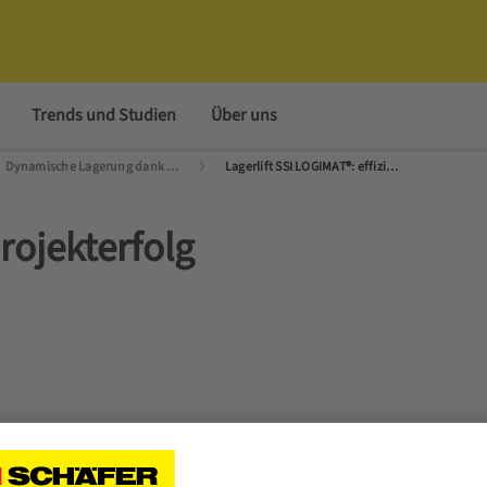
Trends und Studien
Über uns
Dynamische Lagerung dank teilautomatischer Kompaktlager
Lagerlift SSI LOGIMAT®: effizient, kompakt, zuverlässig
rojekterfolg