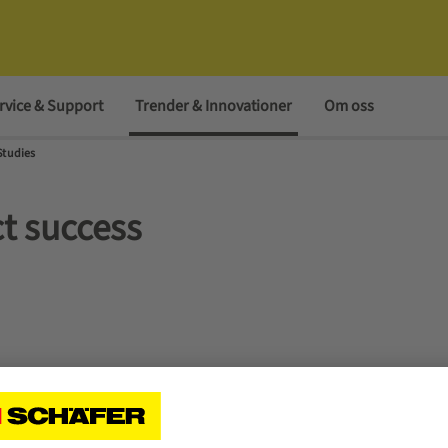
vice & Support
Trender & Innovationer
Om oss
Studies
ct success