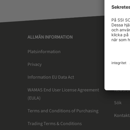
ALLMÄN INFORMATION
SSI SC
Platsinformation
Om oss
Privacy
Prenume
Information EU Data Act
Karriär
WAMAS End User License Agreement
Newsr
(EULA)
Sök
Terms and Conditions of Purchasing
Kontakt
Trading Terms & Conditions