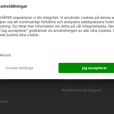
HÄFER
CATEGORIES
Marknad & Branscher
rera på nyhetsbrevet
Produkter
Mjukvarulösningar
oom
Trender & Innovationer
Kundservice & Support
a oss