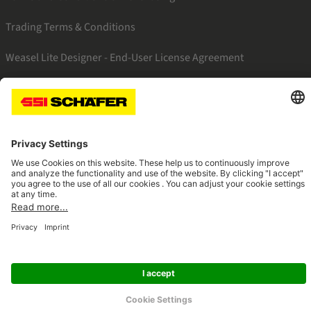
Trading Terms & Conditions
Weasel Lite Designer - End-User License Agreement
SSI linkedin
SSI facebook
SSI instagram
SSI youtube
Navigate to home page
© 2026