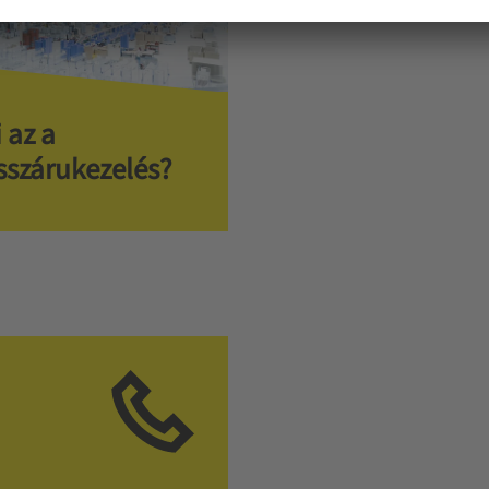
 az a
sszárukezelés?