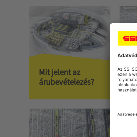
Mit jelent az
Mi
árubevételezés?