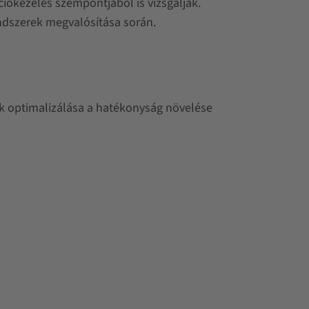
ókezelés szempontjából is vizsgálják.
ndszerek megvalósítása során.
ok optimalizálása a hatékonyság növelése