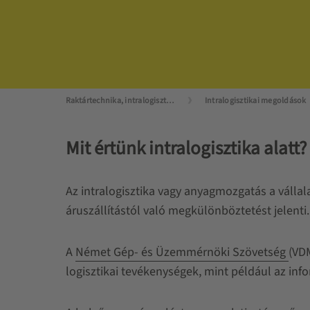
Raktártechnika, intralogisztika mesterfokon
Intralogisztikai megoldások
Mit értünk intralogisztika alatt?
Az intralogisztika vagy anyagmozgatás a vállala
áruszállítástól való megkülönböztetést jelenti
A
Német Gép- és Üzemmérnöki Szövetség
(VD
logisztikai tevékenységek, mint például az in