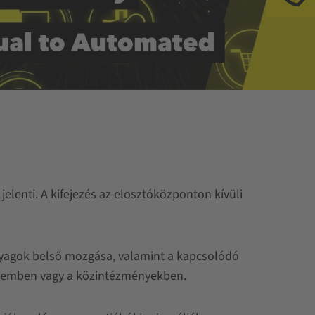
Te
jelenti. A kifejezés az elosztóközponton kívüli
yagok belső mozgása, valamint a kapcsolódó
delemben vagy a közintézményekben.