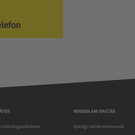
elefon
HÄFER
MINDEN AMI RAKTÁR
z intralogisztikában
Iparági raktárrendszerek