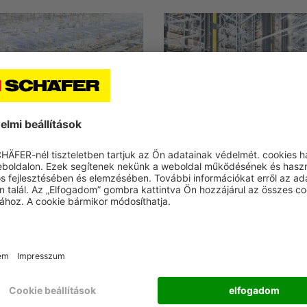
 az a szállítás?
Mit jelent a
raktározás?