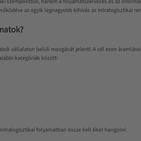
ki szempontból, hanem a folyamatszervezés és az informáci
ödése az egyik legnagyobb kihívás az intralogisztikai re
amatok?
ok vállalaton belüli mozgását jelenti. A cél ezen áramlás
lábbi kategóriák között:
intralogisztikai folyamatban össze kell őket hangolni.