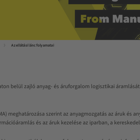
Az ellátási lánc folyamatai
ton belül zajló anyag- és áruforgalom logisztikai áramlását 
.
MA) meghatározása szerint az anyagmozgatás az áruk és an
formációáramlás és az áruk kezelése az iparban, a kereske