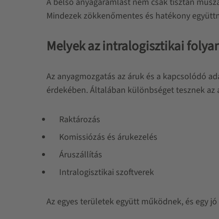
A belső anyagáramlást nem csak tisztán műsza
Mindezek zökkenőmentes és hatékony együttműk
Melyek az intralogisztikai foly
Az anyagmozgatás az áruk és a kapcsolódó adat
érdekében. Általában különbséget tesznek az a
Raktározás
Komissiózás és árukezelés
Áruszállítás
Intralogisztikai szoftverek
Az egyes területek együtt működnek, és egy jó 