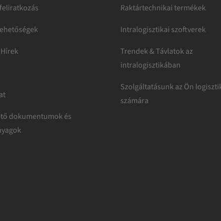
 feliratkozás
Raktártechnikai termékek
 lehetőségek
Intralogisztikai szoftverek
 Hírek
Trendek & Távlatok az
intralogisztikában
Szolgáltatásunk az Ön logiszti
at
számára
ető dokumentumok és
nyagok