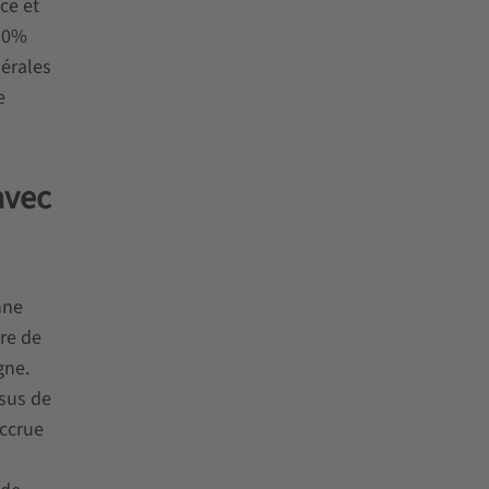
ce et
 90%
nérales
e
avec
nne
ère de
gne.
ssus de
accrue