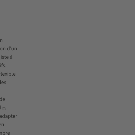
on
son d'un
ste à
fs.
lexible
des
 de
les
 adapter
en
ombre