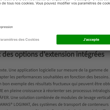
nnages mobiles
sont bien adaptés pour augmenter la capac
inchangée, car il n'y a pas d'allées entre les lignes de rayo
n cas de besoin. Ce module peut également être parfaitemen
endance à l'égard de la disponibilité du personnel et des c
c des options d'extension intégrées
texte. Une application logicielle sur mesure de la gamme de
pter les performances souhaitées en fonction des besoins.
n bon exemple des résultats fructueux qui peuvent être obt
PME en pleine croissance à réorienter ses processus intralogi
CHÄFER. Une solution combinée de modules de levage vertical
WAMAS® LOGIMAT, des systèmes de transport de conteneurs 