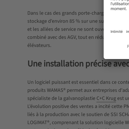
Dans le cas des grands porte-charges, les
rayo
stockage d'environ 85 % sur une surface au sol 
et les allées de service ne sont ouvertes qu'e
combiné avec des AGV, tout en réduisant la dép
élévateurs.
Une installation précise ave
Un logiciel puissant est essentiel dans ce con
produits WAMAS® permet aux entreprises d'ada
spécialiste de la galvanoplastie
C+C Krug
est u
L'évolution positive des ventes a incité cette 
liés à la production avec le soutien de SSI S
LOGIMAT®, comprenant la solution logicielle 