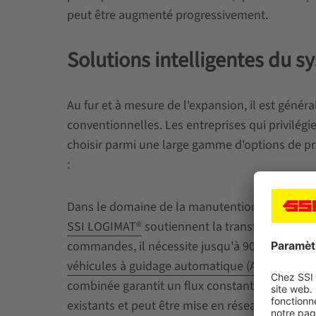
peut être augmenté progressivement.
Solutions intelligentes du s
Au fur et à mesure de l'expansion, il est génér
conventionnelles. Les entreprises qui privilégi
choisir parmi une large gamme d'options de p
:
Dans le domaine de la manutention des petites 
SSI LOGIMAT®
soutiennent la transformation. 
commandes, il nécessite jusqu'à 90 % d'espace 
véhicules à guidage automatique (AGV)
tels q
combinée garantit un flux constant de matéria
existants et peut être mise en réseau avec d'a