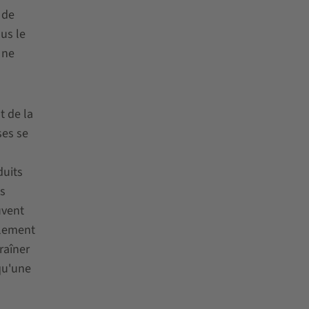
 de
us le
 ne
t de la
ses se
duits
s
uvent
blement
raîner
qu'une