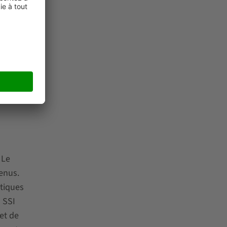
ité de
nnages
t
hariots
 Le
enus.
stiques
 SSI
et de