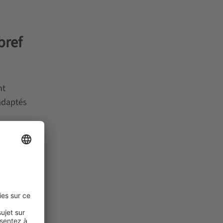
bref
nt
adaptés
 que le
on de
 des
tion
ocessus