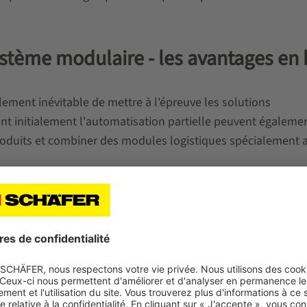
ystème modulaire - les avantages en 
alement inévitable de mettre à l'épreuve les solutions
ent initialement l'automatisation partielle peuvent égaleme
roduits et combiner des modules logistiques spécialement 
pièces, par exemple, les modules à élévation verticale tels
En tant que machine compacte de stockage et de préparati
d'entrepôt en moins que les solutions statiques. En outre,
ue
WEASEL®
peuvent être utilisés en même temps. Cette solu
ux, peut être intégrée de manière transparente dans les pr
utres modules tels que les rayonnages statiques.