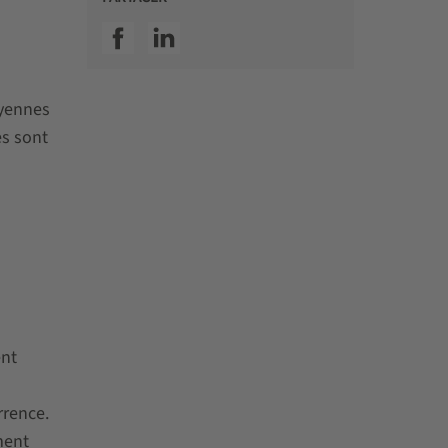
SSI facebook
SSI linkedin
oyennes
es sont
ent
rrence.
ment