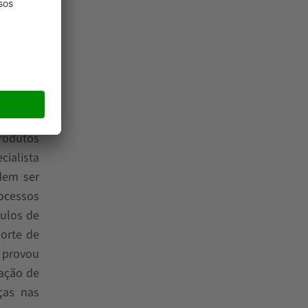
tamente
ntos de
produtos
ialista
dem ser
ocessos
ulos de
orte de
, provou
ação de
ças nas