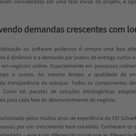
foram consideradas em uma fase inicial de projeto, e ag
lvendo demandas crescentes com lo
alização ou software poderoso é sempre uma boa alter
to é dinâmico e a demanda por prazos de entrega curtos 
em negócios online. Especialmente em processos rotineir
mpo e custos. Ao mesmo tempo, a qualidade da en
o da transparência do estoque. Todos os componentes de
el. Como tal, pacotes de soluções intralogísticas adapt
veis para cada fase do desenvolvimento do negócio.
ulsionado pelos muitos anos de experiência da SSI Schae
passou por um crescimento bem-sucedido. Conhecem os d
entado – este é um diferencial crucial que as diferencia 