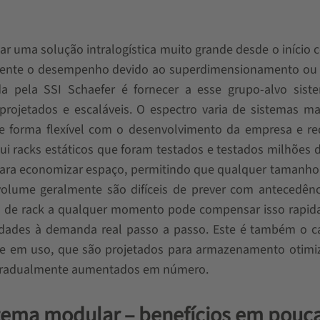
ar uma solução intralogística muito grande desde o início
ativamente o desempenho devido ao superdimensionamento 
a pela SSI Schaefer é fornecer a esse grupo-alvo sist
ojetados e escaláveis. O espectro varia de sistemas ma
e forma flexível com o desenvolvimento da empresa e req
lui racks estáticos que foram testados e testados milhões 
para economizar espaço, permitindo que qualquer tamanho
olume geralmente são difíceis de prever com antecedênc
as de rack a qualquer momento pode compensar isso rapid
idades à demanda real passo a passo. Este é também o c
lmente em uso, que são projetados para armazenamento otim
gradualmente aumentados em número.
stema modular – benefícios em pouc