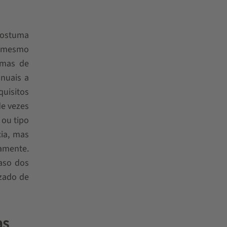
 costuma
ou mesmo
emas de
nuais a
uisitos
de vezes
 ou tipo
ia, mas
amente.
aso dos
izado de
as