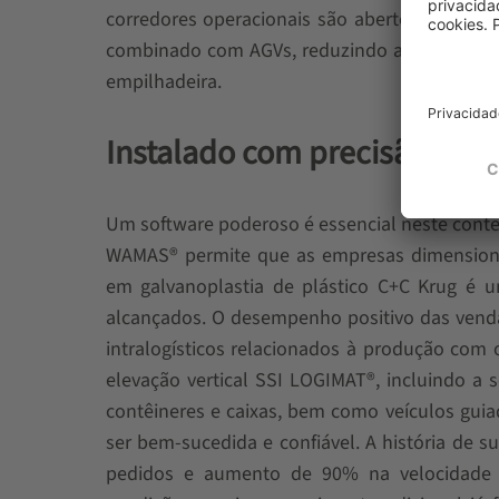
corredores operacionais são abertos apenas
combinado com AGVs, reduzindo a dependênc
empilhadeira.
Instalado com precisão com
Um software poderoso é essencial neste conte
WAMAS® permite que as empresas dimensione
em galvanoplastia de plástico C+C Krug é
alcançados. O desempenho positivo das venda
intralogísticos relacionados à produção co
elevação vertical SSI LOGIMAT®, incluindo a
contêineres e caixas, bem como veículos gui
ser bem-sucedida e confiável. A história d
pedidos e aumento de 90% na velocidade d