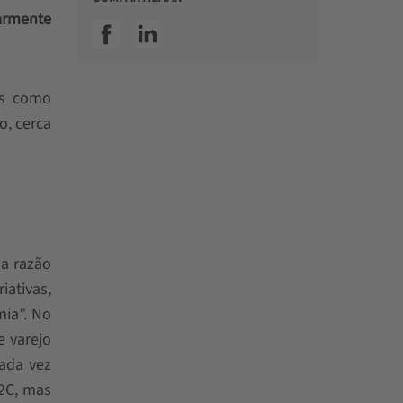
larmente
SSI facebook
SSI linkedin
as como
, cerca
a razão
iativas,
ia”. No
e varejo
ada vez
2C, mas