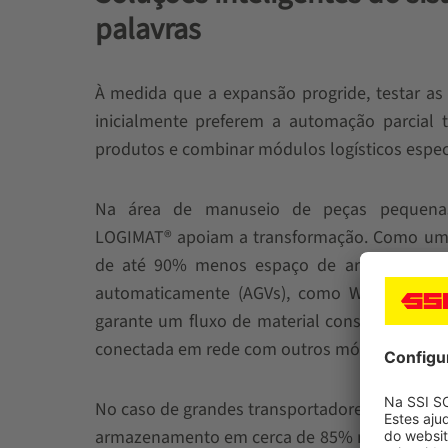
palavras
À medida que a expansão progride, testar as
inicialmente preferem a automação parci
produtos e combinar módulos logísticos espe
Na área de manuseio de peças pequenas
LOGIMAT® apoiam a transformação. Como uma
de até 90% menos espaço de armazenamento
automaticamente (AGVs), como WEASEL®, p
garante um fluxo de material constante, pode
conectada em rede com outros módulos, como 
No caso de grandes transportadores de carga,
armazenamento em cerca de 85% no espaço inal