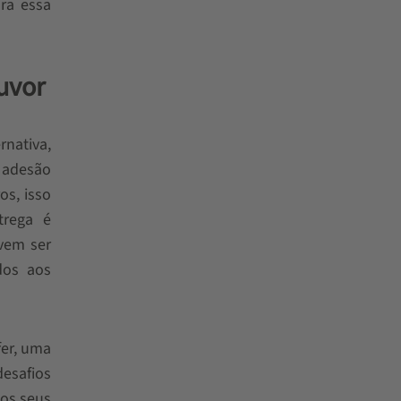
ora essa
uvor
nativa,
e adesão
os, isso
trega é
vem ser
ados aos
fer, uma
esafios
dos seus