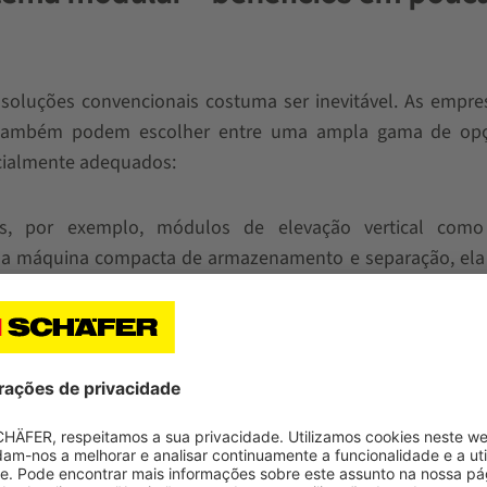
 soluções convencionais costuma ser inevitável. As empr
al também podem escolher entre uma ampla gama de op
cialmente adequados:
, por exemplo, módulos de elevação vertical com
 máquina compacta de armazenamento e separação, ela 
 do que as soluções estáticas. Além disso, veículos 
odem ser utilizados ao mesmo tempo. Esta solução co
 ser perfeitamente integrada aos processos existentes e 
estantes estáticas.
 as estantes móveis são adequadas para aumentar a capac
terado, pois não há corredores entre as linhas das estan