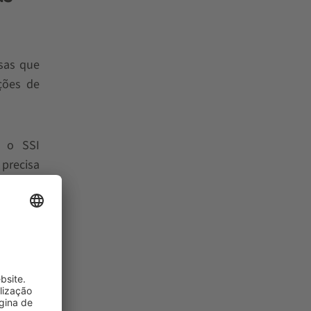
esas que
ções de
o o SSI
precisa
guiados
mbinada
pode ser
idade de
tes e os