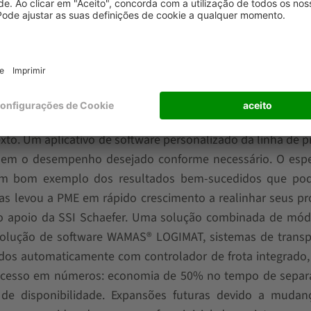
 quando necessário. Este módulo também pode ser perfei
ia da disponibilidade de pessoal, bem como de equipame
 opções de expansão integradas
xto. Um aplicativo de software personalizado da linha de 
m o desempenho desejado conforme necessário. O espec
 um bom exemplo dos resultados bem-sucedidos que po
s levou a PME em rápido crescimento a realinhar seus pr
m o apoio da SSI Schaefer. Uma solução combinada de mód
 solução de software WAMAS® LOGIMAT, sistemas de transp
ados automaticamente com controlador de frota integrado
e sucesso em números: economia de 50% no tempo de separ
e disponibilidade. Expansões futuras devido a mudan