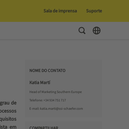
Sala de imprensa
Suporte
Toggle Search
Toggle Language
NOME DO CONTATO
Katia Martí
Head of Marketing Southern Europe
Telefone:
+34 934 751 717
 grau de
E-mail:
katia.marti@ssi-schaefer.com
rocessos
uisitos
ista em
COMPARTILHAR