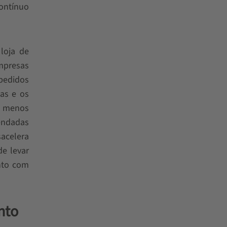
ontínuo
 loja de
empresas
pedidos
as e os
o menos
endadas
acelera
e levar
nto com
nto