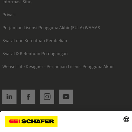
Informasi Situs
Privasi
Perjanjian Lisensi Pengguna Akhir (EULA) WAMAS
Syarat dan Ketentuan Pembelian
Syarat & Ketentuan Perdagangan
Weasel Lite Designer - Perjanjian Lisensi Pengguna Akhir
SSI linkedin
SSI facebook
SSI instagram
SSI youtube