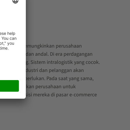
ANJUTAN
 konsisten memungkinkan perusahaan
gan cepat dan andal. Di era perdagangan
eran penting. Sistem intralogistik yang cocok.
ebutuhan industri dan pelanggan akan
ang yang diperlukan. Pada saat yang sama,
uga memungkinkan perusahaan untuk
rkuat posisi mereka di pasar e-commerce