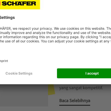
INTRALOGISTIK BERKEL
Ketersediaan barang yang
memasok pelanggannya den
online, hal ini memainkan p
yang disesuaikan dengan k
menjamin ketersediaan bar
intralogistik yang kuat j
mempertahankan dan mempe
yang sangat kompetitif.
Baca Selebihnya