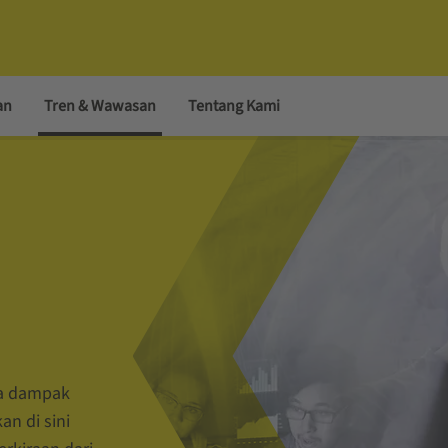
an
Tren & Wawasan
Tentang Kami
pa dampak
n di sini