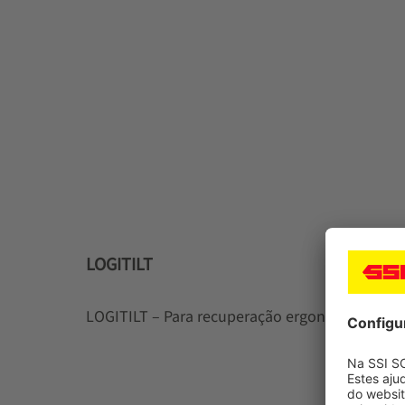
LOGITILT
LOGITILT – Para recuperação ergonômica de 