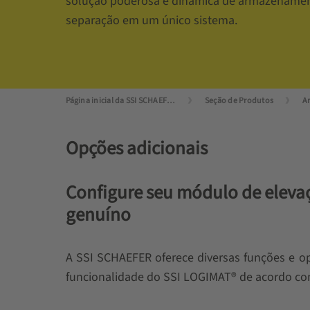
solução poderosa e dinâmica de armazenamen
separação em um único sistema.
Página inicial da SSI SCHAEFER
Seção de Produtos
A
Opções adicionais
Configure seu módulo de elevaç
genuíno
A SSI SCHAEFER oferece diversas funções e op
funcionalidade do SSI LOGIMAT® de acordo com