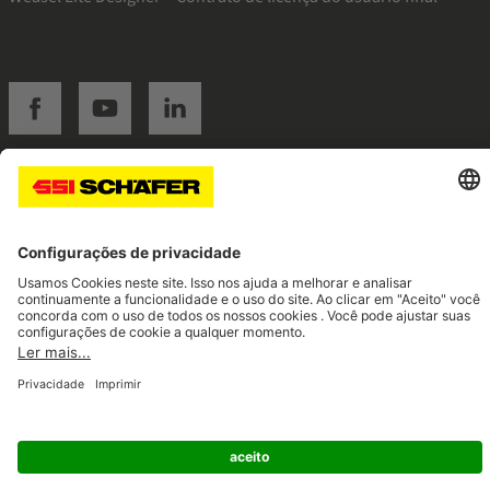
SSI facebook
SSI youtube
SSI linkedin
Navigate to home page
© 2026