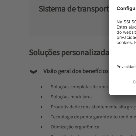
Sistema de transporte de pal
Soluções personalizadas
Visão geral dos benefícios
Soluções completas de uma única fonte
Soluções modulares
Produtividade consistentemente alta gra
Tecnologia de ponta garante alto rendim
Otimização ergonômica