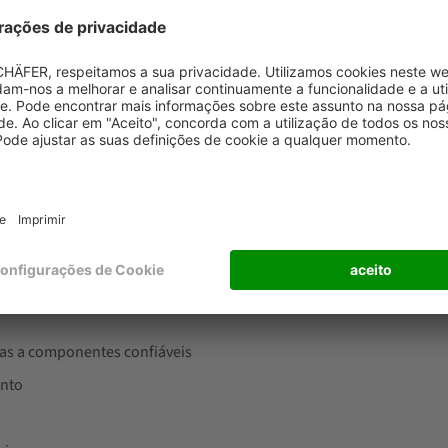
etes
Sistema de tran
rolantes
ças a componentes confiáveis
ento