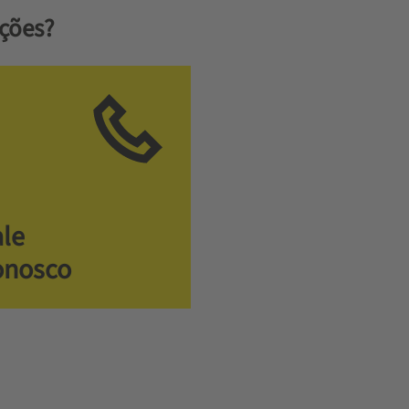
ções?
ale
onosco