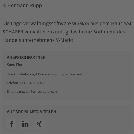
© Hermann Rupp
Die Lagerverwaltungssoftware WAMAS aus dem Haus SSI
SCHÄFER verwaltet zukünftig das breite Sortiment des
Handelsunternehmens V-Markt.
ANSPRECHPARTNER
Sara Tissi
Head of Marketing & Communication, Switzerland
Telefon:
+41 52 687 31 58
Email:
sara.tissi@ssi-schaefer.com
AUF SOCIAL MEDIA TEILEN
SSI facebook
SSI linkedin
SSI xing