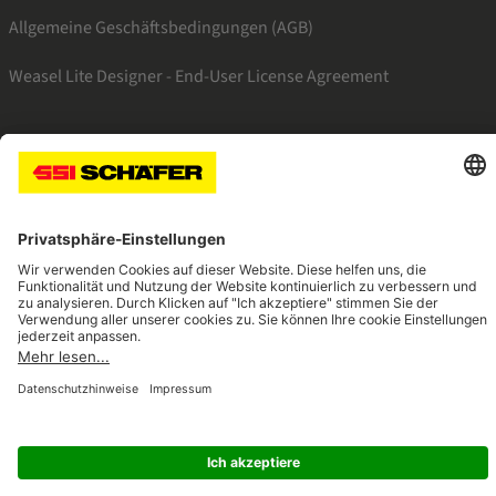
Allgemeine Geschäftsbedingungen (AGB)
Weasel Lite Designer - End-User License Agreement
SSI facebook
SSI youtube
SSI linkedin
SSI xing
Navigate to home page
© 2026