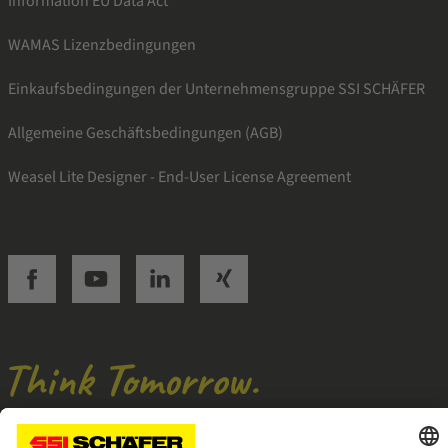
Information EU Data Act
WAMAS Lizenzbedingungen
Einkaufsbedingungen der Unternehmensgruppe SSI SCHÄFER
Allgemeine Geschäftsbedingungen (AGB)
Weasel Lite Designer - End-User License Agreement
SSI facebook
SSI youtube
SSI linkedin
SSI xing
Navigate to home page