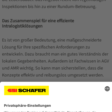
Inspektionen bis hin zu einer Rundum-Betreuung.
Das Zusammenspiel für eine effiziente
Intralogistiklösungen
Es ist von großer Bedeutung, eine maßgeschneiderte
Lösung für Ihre spezifischen Anforderungen zu
entwickeln. Dazu braucht man ein gutes Verständnis der
lokalen Gegebenheiten. Außerdem ist Fachwissen in AGV
und AMR wichtig. So kann man sicherstellen, dass die
Konzepte effektiv und reibungslos umgesetzt werden.
Zunächst müssen Bestandsgebäude und die manuellen
Prozesse genau analysiert und verstanden werden. Dabei
ist es von entscheidender Bedeutung, den
Gesamtkontext zu berücksichtigen und sicherzustellen,