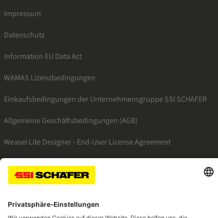
Impressum
Datenschutz
Information EU Data Act
WAMAS Lizenzbedingungen
Einkaufsbedingungen der Unternehmensgruppe SSI SCHÄFER
Allgemeine Geschäftsbedingungen (AGB)
Weasel Lite Designer - End-User License Agreement
SSI facebook
SSI youtube
SSI linkedin
SSI xing