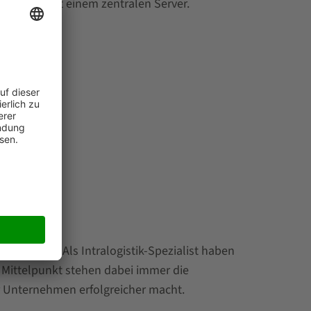
rminals mit einem zentralen Server.
ereichen:
ersystem. Als Intralogistik-Spezialist haben
m Mittelpunkt stehen dabei immer die
hr Unternehmen erfolgreicher macht.