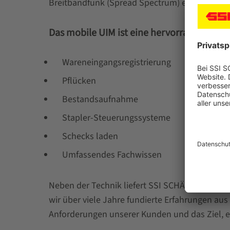
Breitbandfunk (Spread Spectrum) ermöglicht d
Das mobile UIM ist eine hervorragende Effi
Wareneingangsregistrierung
Pflücken
Bestandsaufnahme
Stapler-Steuerungssysteme
Schecks laden
Umfassendes Fachwissen
Neben der Technik liefert SSI SCHÄFER auch di
wir über viele Jahre fundierte Erfahrungen au
Anforderungen unserer Kunden und das Ziel, ei