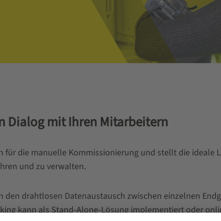
n Dialog mit Ihren Mitarbeitern
ch für die manuelle Kommissionierung und stellt die ideale 
führen und zu verwalten.
nen den drahtlosen Datenaustausch zwischen einzelnen End
king kann als Stand-Alone-Lösung implementiert oder onl