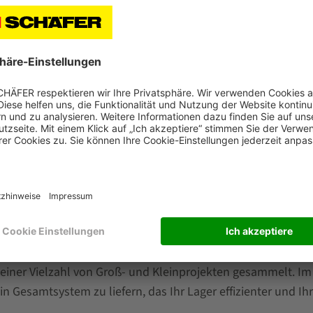
ie Vernetzung von Handterminals und stationären Staplerte
zienzlösung für den Einsatz in vielfältigen Aufgabenb
e Logistiksoftware sowie die komplette Anbindung an Ihr Lag
s einer Vielzahl von Groß- und Kleinprojekten gesammelt. I
n Gesamtsystem zu liefern, das Ihr Lager effizienter und I