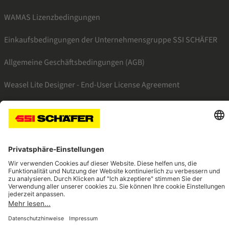
WAMAS Lizenzbedingungen
Einkaufsbedingungen der Unternehmensgruppe SSI SCHÄFER
Allgemeine Geschäftsbedingungen (AGB)
Weasel Lite Designer - End-User License Agreement
SSI facebook
SSI youtube
SSI linkedin
SSI xing
Navigate to home page