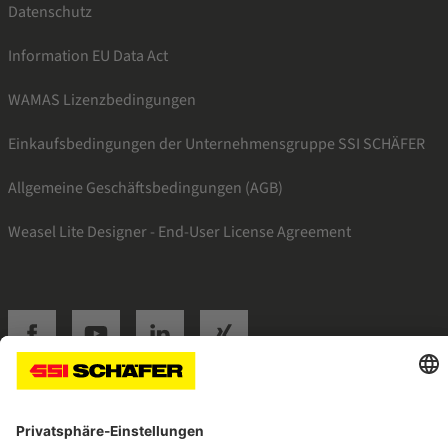
Datenschutz
Information EU Data Act
WAMAS Lizenzbedingungen
Einkaufsbedingungen der Unternehmensgruppe SSI SCHÄFER
Allgemeine Geschäftsbedingungen (AGB)
Weasel Lite Designer - End-User License Agreement
SSI facebook
SSI youtube
SSI linkedin
SSI xing