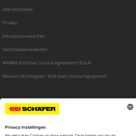
Site Informatie
Privacy
Inkoopvoorwaarden
Verkoopvoorwaarden
WAMAS End User License Agreement (EULA)
Weasel Lite Designer - End-User License Agreement
SSI facebook
SSI linkedin
SSI youtube