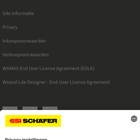
Site Informatie
Privacy
Inkoopvoorwaarden
Verkoopvoorwaarden
WAMAS End User License Agreement (EULA)
Weasel Lite Designer - End-User License Agreement
SSI facebook
SSI linkedin
SSI youtube