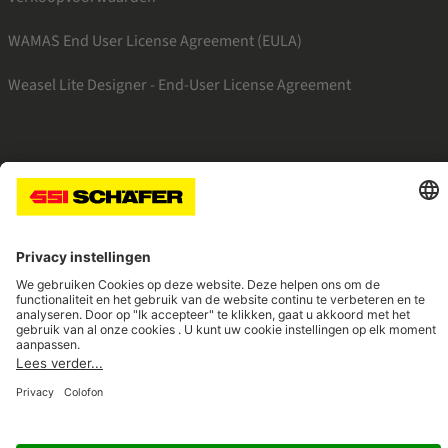
WAMAS End User License Agreement (EULA)
Weasel Lite Designer - End-User License Agreement
SSI facebook
SSI linkedin
SSI youtube
Navigate to home page
© 2026