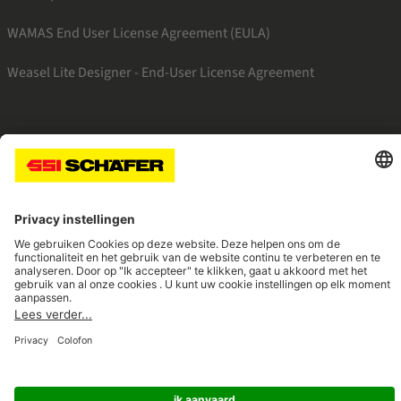
WAMAS End User License Agreement (EULA)
Weasel Lite Designer - End-User License Agreement
SSI facebook
SSI linkedin
SSI youtube
Navigate to home page
© 2026