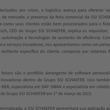
erizados por crises, a logística avança para oferecer v
s de mercado, a presença da feira comercial da SSI SCHA
a como seus clientes estão bem posicionados para o fut
rsch, CEO do Grupo SSI SCHAEFER, explica os requisitos:
 automação e tecnologias de aumento de eficiência. Co
 e serviços inovadores, nos apresentamos como um parcei
resiliente específica do cliente, composta por sistemas fl
o futuro são o portfólio abrangente de software personal
s inovadoras dentro do Grupo SSI SCHAEFER. Isso também
-BER, especialista em SAP SWAN e especialista em robóti
 do Grupo SSI SCHAEFER em 1º de março de 2023.
utomatizada, a SSI SCHAEFER apresentará sua aplicação a