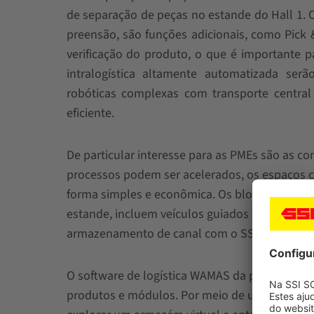
de separação de peças no estande do Hall 1. 
preensão, são funções adicionais, como Pick
verificação do produto, o que é importante pa
intralogística altamente automatizada serã
robóticas complexas com transporte central
eficiente.
De particular interesse para as PMEs são as c
processos podem ser acelerados, os espaços c
forma simples e econômica. Os blocos de con
estande, incluem veículos guiados automatic
armazenamento de canal com o SSI ORBITER® e
O software de logística WAMAS da própria SSI
produtos e módulos. Por meio de uma ferrame