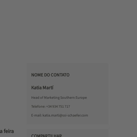
NOME DO CONTATO
Katia Martí
Head of Marketing Southern Europe
Telefone:
+34 934 751 717
E-mail:
katia.marti@ssi-schaefer.com
 feira
COMPARTILHAR