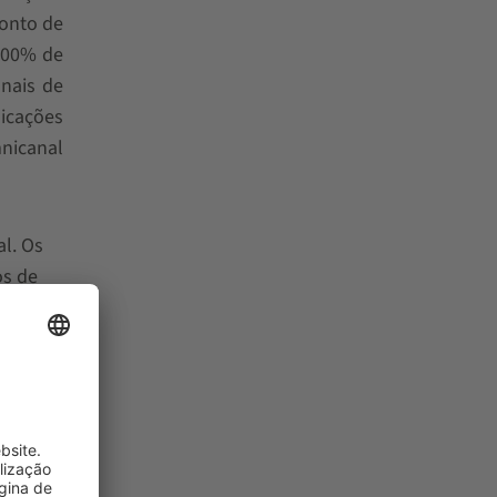
ponto de
 100% de
onais de
icações
nicanal
l. Os
os de
ados no
s de
 seus
dem