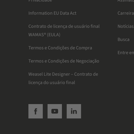
Privacidade
Assinat
Information EU Data Act
Carreir
Contrato de licença de usuário final
Notícias
WAMAS® (EULA)
Busca
Termos e Condições de Compra
Entre e
Termos e Condições de Negociação
Weasel Lite Designer – Contrato de
licença do usuário final
SSI facebook
SSI youtube
SSI linkedin