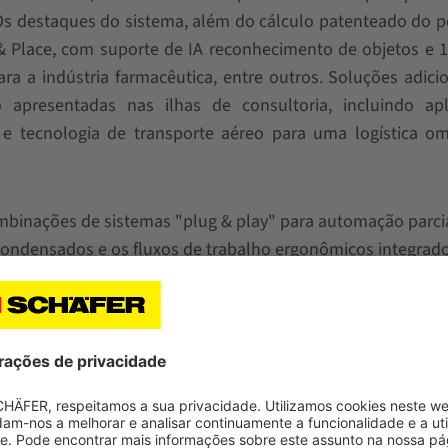
Os destaques do sistema, além do cálculo patenteado do 
 & Place, com suporte de IA reconhecimento de objetos e
ra a indústria farmacêutica, entre outros. Soluções adici
o apresentadas nas ilhas de consultoria, incluindo apl
 e tecnologia de transporte aéreo para uma logística om
ombinações de sistemas "plug & play" para automação parcia
ondensados ​​e os fluxos de trabalho ergonômicos integrad
strução dessas soluções, alguns dos quais serão demonstr
amente, robôs móveis autônomos, estantes móveis, soluçõe
 o módulo de elevação vertical SSI LOGIMAT® .
 SCHAEFER ganhará vida digitalmente na feira com todos os
nta de realidade aumentada, os visitantes do estande po