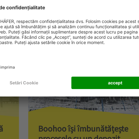
ă
Boohoo își îmbunătățește
procesele cu un depozit