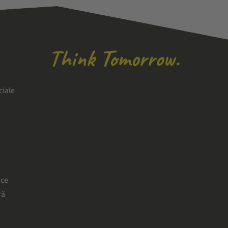
ciale
ice
ră