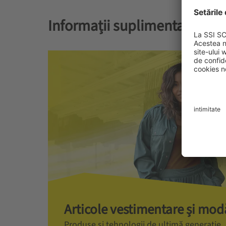
Informații suplimentare:
Articole vestimentare și mod
Produse și tehnologii de ultimă generație