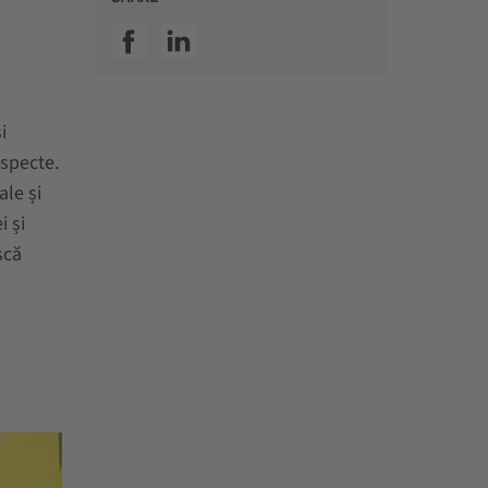
SSI facebook
SSI linkedin
i
aspecte.
ale și
i și
scă