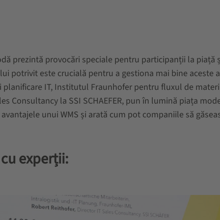
ă prezintă provocări speciale pentru participanții la piață ș
i potrivit este crucială pentru a gestiona mai bine aceste 
i planificare IT, Institutul Fraunhofer pentru fluxul de materi
 Sales Consultancy la SSI SCHAEFER, pun în lumină piața mode
ă avantajele unui WMS și arată cum pot companiile să găsea
cu experții: