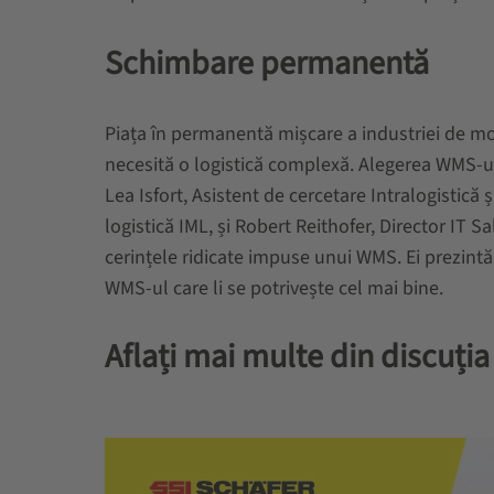
Schimbare permanentă
Piața în permanentă mișcare a industriei de mod
necesită o logistică complexă. Alegerea WMS-ulu
Lea Isfort, Asistent de cercetare Intralogistică ș
logistică IML, și Robert Reithofer, Director IT
cerințele ridicate impuse unui WMS. Ei prezint
WMS-ul care li se potrivește cel mai bine.
Aflați mai multe din discuția 