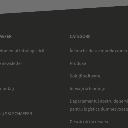
HAEFER
CATEGORII
 domeniul Intralogisticii
În funcție de sectoarele comer
 newsletter
Produse
Soluții software
 noutăți
Inovații și tendințe
Departamentul nostru de serv
pentru logistica dumneavoast
ați SSI SCHAEFER
Descărcări și resurse