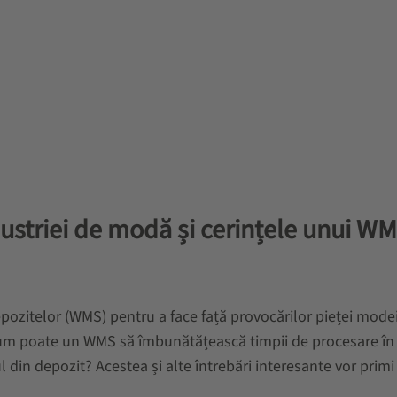
ndustriei de modă și cerințele unui W
pozitelor (WMS) pentru a face față provocărilor pieței mode
um poate un WMS să îmbunătățească timpii de procesare în
ul din depozit? Acestea și alte întrebări interesante vor primi