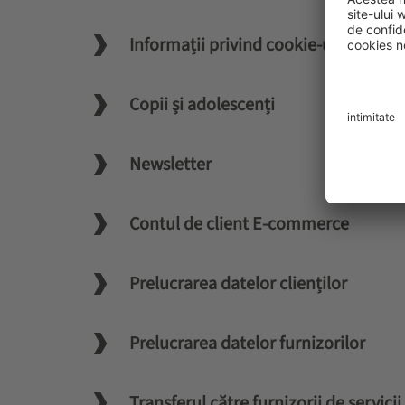
Informații privind cookie-urile din p
Copii și adolescenți
Newsletter
Contul de client E-commerce
Prelucrarea datelor clienților
Prelucrarea datelor furnizorilor
Transferul către furnizorii de servicii