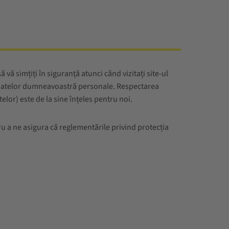
ă simțiți în siguranță atunci când vizitați site-ul
a datelor dumneavoastră personale. Respectarea
lor) este de la sine înțeles pentru noi.
ru a ne asigura că reglementările privind protecția