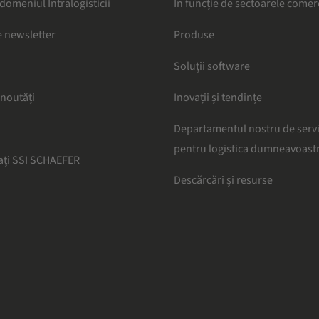
 domeniul Intralogisticii
În funcție de sectoarele comer
 newsletter
Produse
Soluții software
 noutăți
Inovații și tendințe
Departamentul nostru de serv
pentru logistica dumneavoast
ați SSI SCHAEFER
Descărcări și resurse