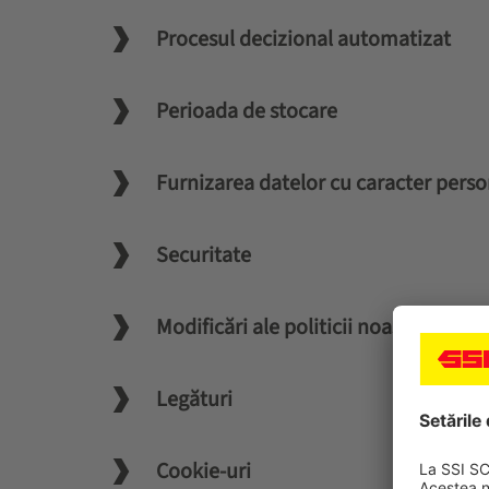
Procesul decizional automatizat
Perioada de stocare
Furnizarea datelor cu caracter pers
Securitate
Modificări ale politicii noastre de co
Legături
Cookie-uri