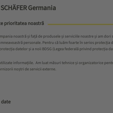
SSI SCHÄFER Germania
e prioritatea noastră
ia noastră și față de produsele și serviciile noastre și am dori să v
 dumneavoastră personale. Pentru că luăm foarte în serios protecți
otecția datelor și a noii BDSG (Legea federală privind protecția date
utilizate informațiile. Am luat măsuri tehnice și organizatorice pent
rnizorii noștri de servicii externe.
e date