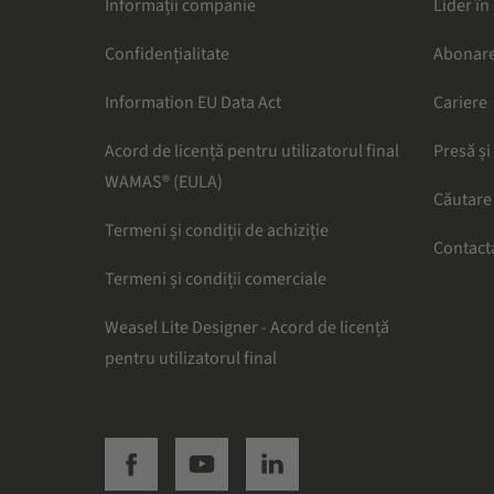
Informații companie
Lider în
Confidențialitate
Abonare
Information EU Data Act
Cariere
Acord de licență pentru utilizatorul final
Presă și
WAMAS® (EULA)
Căutare
Termeni și condiții de achiziție
Contact
Termeni și condiții comerciale
Weasel Lite Designer - Acord de licență
pentru utilizatorul final
SSI facebook
SSI youtube
SSI linkedin