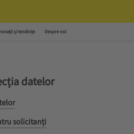
novații și tendințe
Despre noi
ecția datelor
telor
tru solicitanți