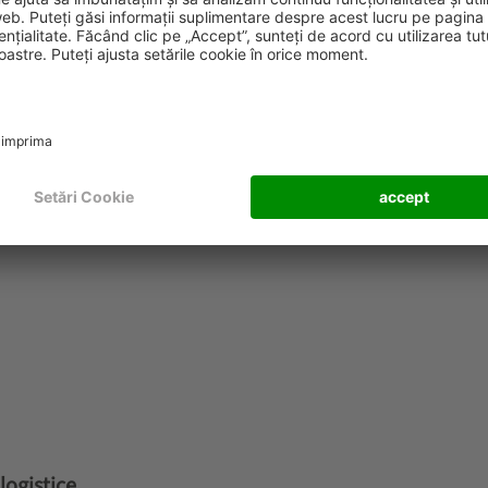
olitica privind cookie-urile/cookie table
 logistice