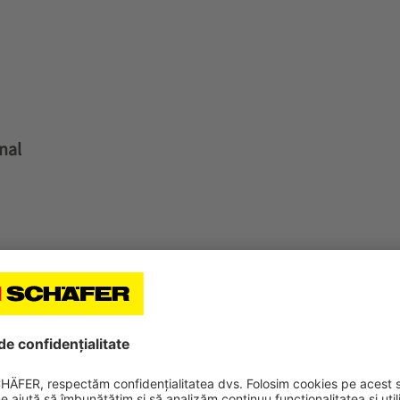
onal
nfidențialitate a datelor