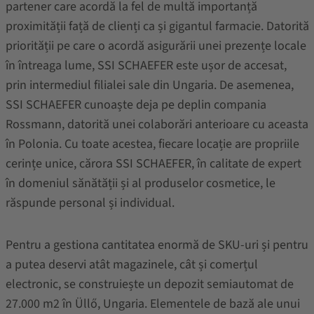
partener care acordă la fel de multă importanță
proximității față de clienți ca și gigantul farmacie. Datorită
priorității pe care o acordă asigurării unei prezențe locale
în întreaga lume, SSI SCHAEFER este ușor de accesat,
prin intermediul filialei sale din Ungaria. De asemenea,
SSI SCHAEFER cunoaște deja pe deplin compania
Rossmann, datorită unei colaborări anterioare cu aceasta
în Polonia. Cu toate acestea, fiecare locație are propriile
cerințe unice, cărora SSI SCHAEFER, în calitate de expert
în domeniul sănătății și al produselor cosmetice, le
răspunde personal și individual.
Pentru a gestiona cantitatea enormă de SKU-uri și pentru
a putea deservi atât magazinele, cât și comerțul
electronic, se construiește un depozit semiautomat de
27.000 m2 în Üllő, Ungaria. Elementele de bază ale unui