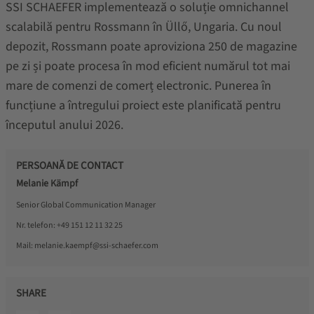
SSI SCHAEFER implementează o soluție omnichannel
scalabilă pentru Rossmann în Üllő, Ungaria. Cu noul
depozit, Rossmann poate aproviziona 250 de magazine
pe zi și poate procesa în mod eficient numărul tot mai
mare de comenzi de comerț electronic. Punerea în
funcțiune a întregului proiect este planificată pentru
începutul anului 2026.
PERSOANĂ DE CONTACT
Melanie Kämpf
Senior Global Communication Manager
Nr. telefon:
+49 151 12 11 32 25
Mail:
melanie.kaempf@ssi-schaefer.com
SHARE