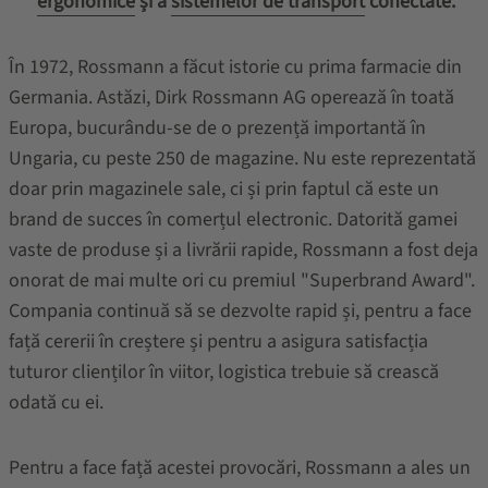
ergonomice
și a
sistemelor de transport
conectate.
În 1972, Rossmann a făcut istorie cu prima farmacie din
Germania. Astăzi, Dirk Rossmann AG operează în toată
Europa, bucurându-se de o prezență importantă în
Ungaria, cu peste 250 de magazine. Nu este reprezentată
doar prin magazinele sale, ci și prin faptul că este un
brand de succes în comerțul electronic. Datorită gamei
vaste de produse și a livrării rapide, Rossmann a fost deja
onorat de mai multe ori cu premiul "Superbrand Award".
Compania continuă să se dezvolte rapid și, pentru a face
față cererii în creștere și pentru a asigura satisfacția
tuturor clienților în viitor, logistica trebuie să crească
odată cu ei.
Pentru a face față acestei provocări, Rossmann a ales un