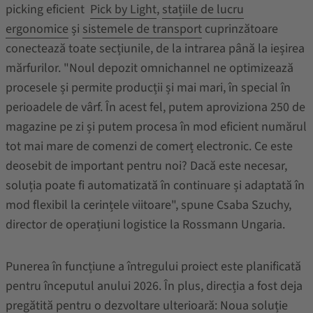
picking eficient
Pick by Light
,
stațiile de lucru
ergonomice
și
sistemele de transport
cuprinzătoare
conectează toate secțiunile, de la intrarea până la ieșirea
mărfurilor. "Noul depozit omnichannel ne optimizează
procesele și permite producții și mai mari, în special în
perioadele de vârf. În acest fel, putem aproviziona 250 de
magazine pe zi și putem procesa în mod eficient numărul
tot mai mare de comenzi de comerț electronic. Ce este
deosebit de important pentru noi? Dacă este necesar,
soluția poate fi automatizată în continuare și adaptată în
mod flexibil la cerințele viitoare", spune Csaba Szuchy,
director de operațiuni logistice la Rossmann Ungaria.
Punerea în funcțiune a întregului proiect este planificată
pentru începutul anului 2026. În plus, direcția a fost deja
pregătită pentru o dezvoltare ulterioară: Noua soluție