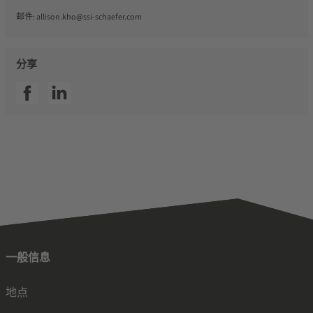
邮件:
allison.kho@ssi-schaefer.com
分享
SSI facebook
SSI linkedin
一般信息
地点