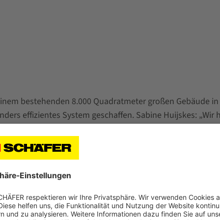
inem bestehenden 8.000 Quadratmeter großen Gebäude in Al
ers effizientes System geschaffen. Sabine Huijskes: „Wir 
ch den Betrieb? Und was ist das logischste Layout? Wir sc
zent in die Praxis umgesetzt, was vor allem die Laufzeiten
das Amsterdamer Lager geliefert und war somit kein Unbek
es, eine neue Ausschreibung für das neue Lagerlayout zu s
reisgestaltung, der Qualität der Lagersysteme und der Art u