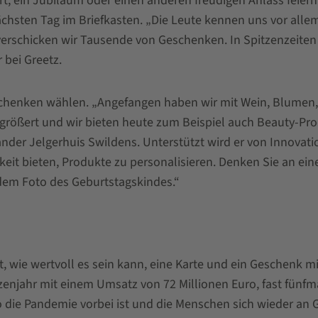
urt, ein Jubiläum oder einen anderen freudigen Anlass feie
ächsten Tag im Briefkasten. „Die Leute kennen uns vor all
erschicken wir Tausende von Geschenken. In Spitzenzeiten k
 bei Greetz.
chenken wählen. „Angefangen haben wir mit Wein, Blumen, 
ergrößert und wir bieten heute zum Beispiel auch Beauty-P
nder Jelgerhuis Swildens. Unterstützt wird er von Innovati
ichkeit bieten, Produkte zu personalisieren. Denken Sie an e
 dem Foto des Geburtstagskindes.“
 wie wertvoll es sein kann, eine Karte und ein Geschenk mi
enjahr mit einem Umsatz von 72 Millionen Euro, fast fünfmal 
wo die Pandemie vorbei ist und die Menschen sich wieder an