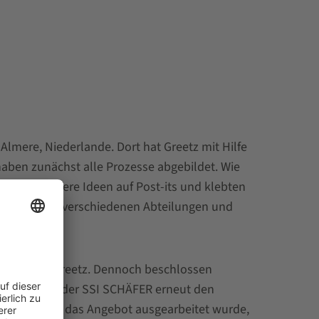
mere, Niederlande. Dort hat Greetz mit Hilfe
haben zunächst alle Prozesse abgebildet. Wie
hrieben unsere Ideen auf Post-its und klebten
 zwischen den verschiedenen Abteilungen und
annter bei Greetz. Dennoch beschlossen
tarten, nach der SSI SCHÄFER erneut den
nd Weise, wie das Angebot ausgearbeitet wurde,