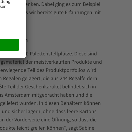
agers mitzudenken. Dabei ging es zum Beispiel
sache, dass wir bereits gute Erfahrungen mit
lagefächern
n über 2.000 Palettenstellplätze. Diese sind
ngsmaterial der meistverkauften Produkte und
erwiegende Teil des Produktportfolios wird
en Regalen gelagert, die aus 244 Regalfeldern
te Teil der Geschenkartikel befindet sich in
aus Amsterdam mitgebracht haben und die
geliefert wurden. In diesen Behältern können
h und sicher lagern, ohne dass leere Kartons
an der Vorderseite eine Öffnung, so dass die
dukte leicht greifen können“, sagt Sabine