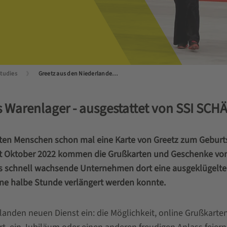
Studies
Greetz aus den Niederlanden - Karten, Blumen & mehr
s Warenlager - ausgestattet von SSI SCH
ten Menschen schon mal eine Karte von Greetz zum Geburts
eit Oktober 2022 kommen die Grußkarten und Geschenke von
as schnell wachsende Unternehmen dort eine ausgeklügelte 
ne halbe Stunde verlängert werden konnte.
rlanden neuen Dienst ein: die Möglichkeit, online Grußkart