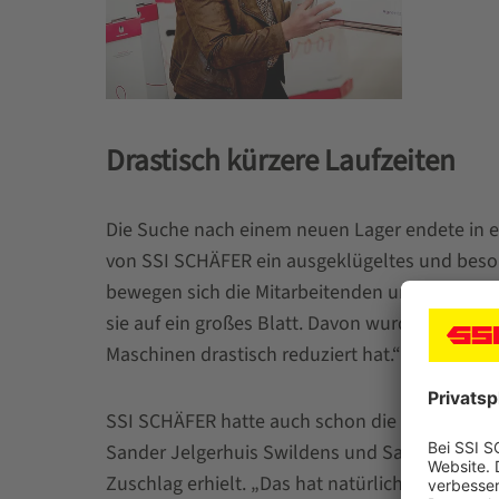
Drastisch kürzere Laufzeiten
Die Suche nach einem neuen Lager endete in e
von SSI SCHÄFER ein ausgeklügeltes und besond
bewegen sich die Mitarbeitenden und Waren dur
sie auf ein großes Blatt. Davon wurden 95 Pro
Maschinen drastisch reduziert hat.“
SSI SCHÄFER hatte auch schon die Regale für 
Sander Jelgerhuis Swildens und Sabine Huijsk
Zuschlag erhielt. „Das hat natürlich mit der P