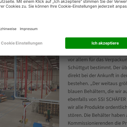
e Fähigkeit von SSI SCHÄFER, mit uns über das Layout des L
 Höhe und Tragfähigkeit der Palettenregalsysteme. Die Tat
 haben, tat ein Übriges.“
Fachbodenregale mit Ab
Insgesamt verfügt Greetz nu
vor allem für das Verpacku
Schüttgut bestimmt. Der üb
direkt bei der Ankunft in d
bestehen. „Der weitaus größ
blauen Behältern, die wir 
ebenfalls von SSI SCHÄFER 
wir alle Produkte ordentlic
stören. Die Behälter haben 
Kommissionierenden die Pro