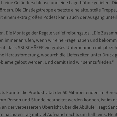
ch eine Geländerschleuse und eine Lagerbühne geliefert. D
dern. Die Einstiegstreppe ersetzte eine alte, steile Trepp
mit einem extra großen Podest kann auch der Ausgang unte
den. Die Montage der Regale verlief reibungslos. „Die Zusa
n immer anrufen, wenn wir eine Frage haben und bekommen
 gut, dass SSI SCHÄFER ein großes Unternehmen mit jahrzehnt
ne Herausforderung, wodurch die Lieferzeiten unter Druck g
bleme gelöst werden. Und damit sind wir sehr zufrieden.“
ts konnte die Produktivität der 50 Mitarbeitenden im Bere
e pro Person und Stunde bearbeitet werden können, ist im n
an der verbesserten Übersicht über die Abläufe“, sagt San
am nächsten Tag mit viel Aufwand nachts um halb eins. Heu