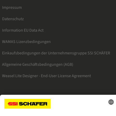
Impressum
Datenschutz
Information EU Data Act
WAMAS Lizenzbedingungen
Einkaufsbedingungen der Unternehmensgruppe SSI SCHÄFER
Allgemeine Geschäftsbedingungen (AGB)
Weasel Lite Designer - End-User License Agreement
SSI facebook
SSI youtube
SSI linkedin
SSI xing