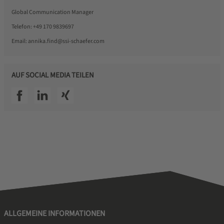
Global Communication Manager
Telefon:
+49 170 9839697
Email:
annika.find@ssi-schaefer.com
AUF SOCIAL MEDIA TEILEN
SSI facebook
SSI linkedin
SSI xing
ALLGEMEINE INFORMATIONEN