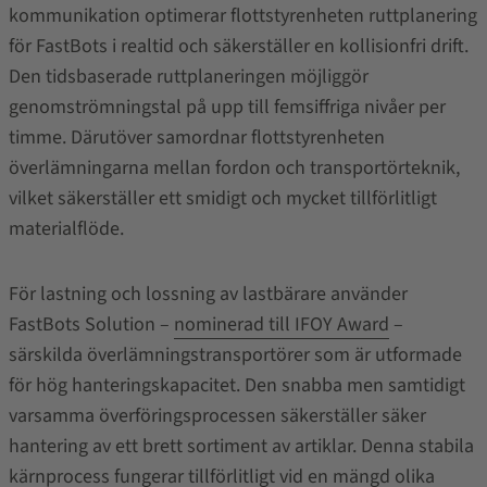
kommunikation optimerar flottstyrenheten ruttplanering
för FastBots i realtid och säkerställer en kollisionfri drift.
Den tidsbaserade ruttplaneringen möjliggör
genomströmningstal på upp till femsiffriga nivåer per
timme. Därutöver samordnar flottstyrenheten
överlämningarna mellan fordon och transportörteknik,
vilket säkerställer ett smidigt och mycket tillförlitligt
materialflöde.
För lastning och lossning av lastbärare använder
FastBots Solution
–
nominerad till IFOY Award
–
särskilda överlämningstransportörer som är utformade
för hög hanteringskapacitet
.
Den snabba men samtidigt
varsamma överföringsprocessen säkerställer säker
hantering av ett brett sortiment av artiklar. Denna stabila
kärnprocess fungerar tillförlitligt vid en mängd olika