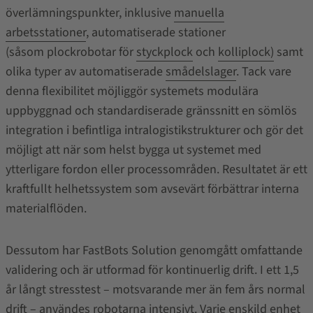
överlämningspunkter, inklusive
manuella
arbetsstationer
, automatiserade stationer
(såsom plockrobotar för
styckplock
och
kolliplock)
samt
olika typer av automatiserade
smådelslager
.
Tack vare
denna flexibilitet möjliggör systemets modulära
uppbyggnad och standardiserade gränssnitt en sömlös
integration i befintliga intralogistikstrukturer och gör det
möjligt att när som helst bygga ut systemet med
ytterligare fordon eller processområden. Resultatet är ett
kraftfullt helhetssystem som avsevärt förbättrar interna
materialflöden.
Dessutom har FastBots Solution genomgått omfattande
validering och är utformad för kontinuerlig drift. I ett 1,5
år långt stresstest – motsvarande mer än fem års normal
drift – användes robotarna intensivt. Varje enskild enhet