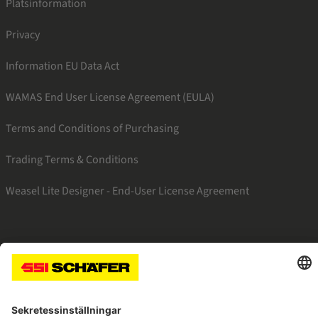
Platsinformation
Privacy
Information EU Data Act
WAMAS End User License Agreement (EULA)
Terms and Conditions of Purchasing
Trading Terms & Conditions
Weasel Lite Designer - End-User License Agreement
SSI instagram
SSI linkedin
SSI facebook
SSI youtube