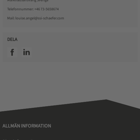
Marknadsansvarig Sverige
Telefonnummer:
+46 73-5658674
Mail:
louise.angel@ssi-schaefer.com
DELA
SSI facebook
SSI linkedin
ALLMÄN INFORMATION