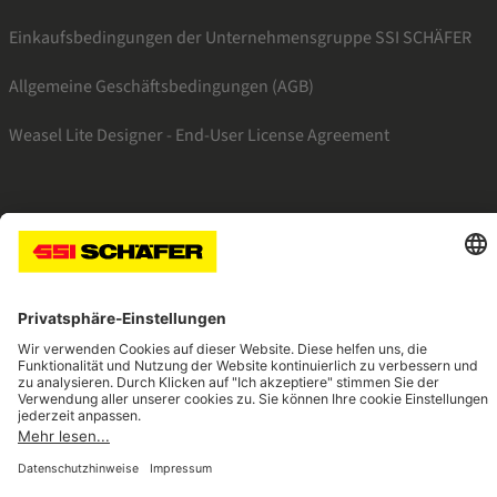
Einkaufsbedingungen der Unternehmensgruppe SSI SCHÄFER
Allgemeine Geschäftsbedingungen (AGB)
Weasel Lite Designer - End-User License Agreement
SSI facebook
SSI youtube
SSI linkedin
SSI xing
Navigate to home page
© 2026