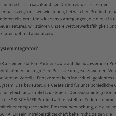
einem technisch sachkundigen Dritten zu den einzelnen
eedback zeigt uns, wo wir stehen, bei welchen Produkten b
dererseits erhalten wir ebenso Anregungen, die direkt in 
neue Features, wir stärken unsere Wettbewerbsfähigkeit un
zitäten optimal ausnutzen.
Systemintegrator?
R als einen starken Partner sowie auf die hochwertigen Pr
zität können auch größere Projekte umgesetzt werden. Von
 außerdem Vorteile: Er bekommt kein individuell geplantes 
ystem. Das bedeutet, die Geräte sind für unterschiedliche 
 her gleich und ähnlich zu steuern. Der Systemintegrator 
 auf die SSI SCHÄFER Produktwelt einstellen. Zudem kommen
 mit einer entsprechenden Prozessüberwachung, die eine h
 SCHÄFER sein Intralogistikgeschäft beherrscht, zeigen die