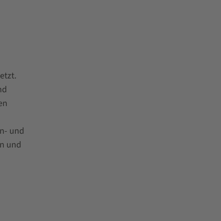
etzt.
nd
en
en- und
en und