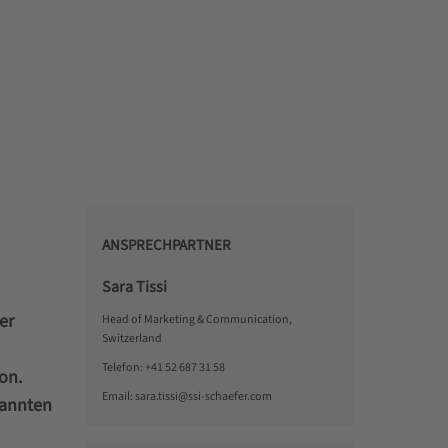
ANSPRECHPARTNER
Sara Tissi
er
Head of Marketing & Communication,
Switzerland
Telefon:
+41 52 687 31 58
on.
Email:
sara.tissi@ssi-schaefer.com
nannten