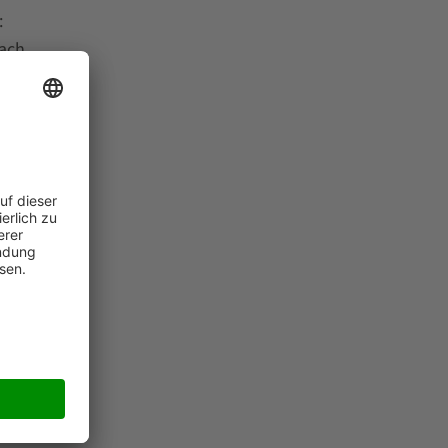
:
nach
n, wenn
as
ind für
beiten