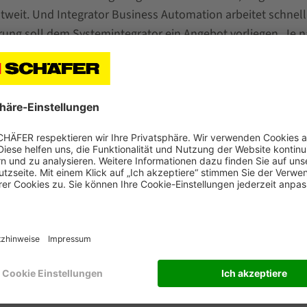
tweit. Und Integrator Business Automation arbeitet schnell
rung soll dem Systemintegrator ein Angebot vorliegen. Je 
halb von zwölf Wochen vom Werk ausgeliefert. Sofern
 umfassenden Erfahrung auch bei der Planung unterstütze
lätzen oder Optimierungen im Layout geht. Und so stellt d
dar.
ation entwickeln? Was sind die Ziele?
folgreiches Geschäftsfeld etabliert und hat den weltweiten
 SCHÄFER Gesellschaften rund um den Globus können die
 Weiterhin wird das Ziel verfolgt, die Bekanntheit von SSI
istik zu steigern. Wenn SSI SCHÄFER sich auch als Top of M
oren verankert hat, dann haben wir es geschafft. Dafür ar