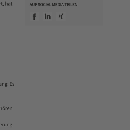
t, hat
AUF SOCIAL MEDIA TEILEN
SSI facebook
SSI linkedin
SSI xing
ang: Es
ehören
ferung