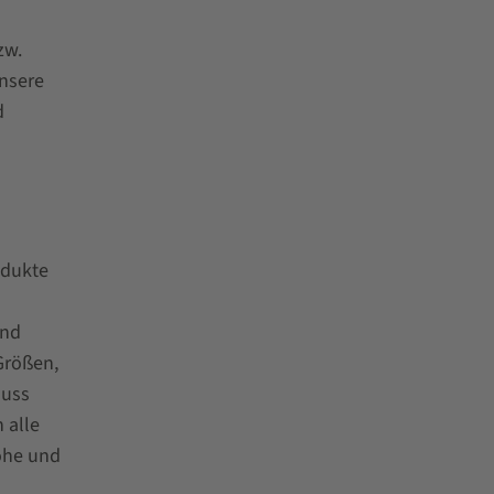
zw.
unsere
d
odukte
und
Größen,
muss
 alle
ohe und