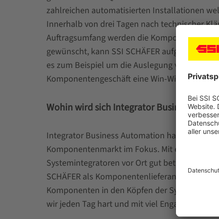
zahlreichen automatisierten Installationen wel
Innerhalb von drei Tagen nach technischer Klä
Auftragsumfang werden die Komponenten inner
gewünscht, kann SSI SCHÄFER aufgrund seiner
es zum Beispiel um die Auslegung von Arbeitsp
Komponentengeschäft eine Win-Win-Situation 
Wohin wird sich Integrator Business Autom
Integrator Business Automation hat sich als er
Komponentenmarkt im Fokus. Mit etwa 70 SSI
Systemintegratoren vor Ort gut betreut werden.
SCHÄFER als Komponentenlieferant für Intralog
Komponenten in den Köpfen der Systemintegrat
wir jeden Tag hart und mit viel Engagement.