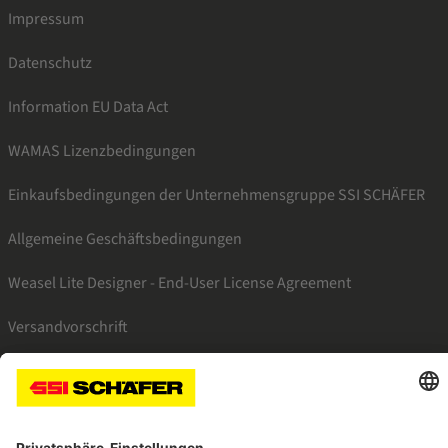
Impressum
Datenschutz
Information EU Data Act
WAMAS Lizenzbedingungen
Einkaufsbedingungen der Unternehmensgruppe SSI SCHÄFER
Allgemeine Geschäftsbedingungen
Weasel Lite Designer - End-User License Agreement
Versandvorschrift
SSI linkedin
SSI instagram
SSI facebook
SSI youtube
SSI xing